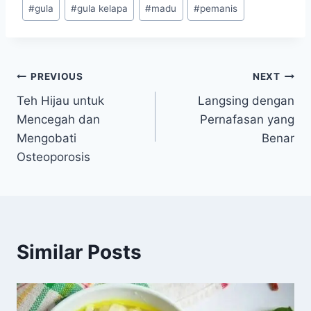
Post
#
gula
#
gula kelapa
#
madu
#
pemanis
Tags:
Navigasi
PREVIOUS
NEXT
Teh Hijau untuk
Langsing dengan
pos
Mencegah dan
Pernafasan yang
Mengobati
Benar
Osteoporosis
Similar Posts