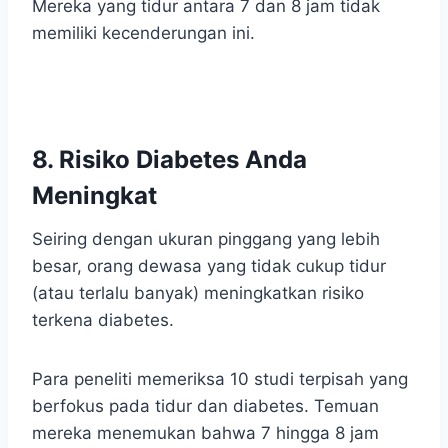
Mereka yang tidur antara 7 dan 8 jam tidak
memiliki kecenderungan ini.
8. Risiko Diabetes Anda
Meningkat
Seiring dengan ukuran pinggang yang lebih
besar, orang dewasa yang tidak cukup tidur
(atau terlalu banyak) meningkatkan risiko
terkena diabetes.
Para peneliti memeriksa 10 studi terpisah yang
berfokus pada tidur dan diabetes. Temuan
mereka menemukan bahwa 7 hingga 8 jam