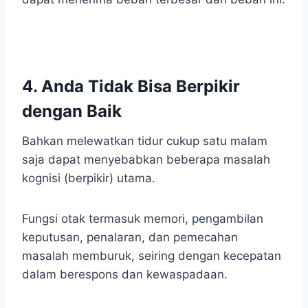
4. Anda Tidak Bisa Berpikir
dengan Baik
Bahkan melewatkan tidur cukup satu malam
saja dapat menyebabkan beberapa masalah
kognisi (berpikir) utama.
Fungsi otak termasuk memori, pengambilan
keputusan, penalaran, dan pemecahan
masalah memburuk, seiring dengan kecepatan
dalam berespons dan kewaspadaan.