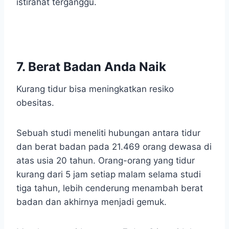
istirahat terganggu.
7. Berat Badan Anda Naik
Kurang tidur bisa meningkatkan resiko
obesitas.
Sebuah studi meneliti hubungan antara tidur
dan berat badan pada 21.469 orang dewasa di
atas usia 20 tahun. Orang-orang yang tidur
kurang dari 5 jam setiap malam selama studi
tiga tahun, lebih cenderung menambah berat
badan dan akhirnya menjadi gemuk.