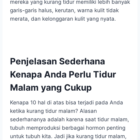
mereka yang kurang tidur memiliki lebih banyak
garis-garis halus, kerutan, warna kulit tidak
merata, dan kelonggaran kulit yang nyata.
Penjelasan Sederhana
Kenapa Anda Perlu Tidur
Malam yang Cukup
Kenapa 10 hal di atas bisa terjadi pada Anda
ketika kurang tidur malam? Alasan
sederhananya adalah karena saat tidur malam,
tubuh memproduksi berbagai hormon penting
untuk tubuh kita. Jadi jika kurang tidur malam,