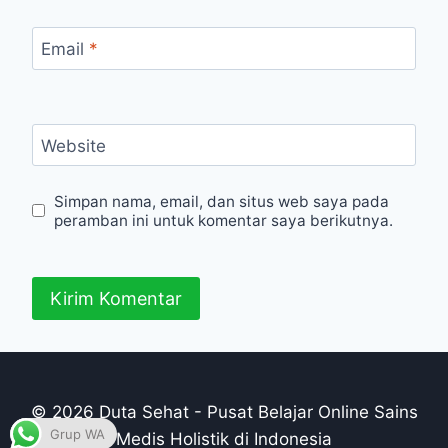
Email
*
Website
Simpan nama, email, dan situs web saya pada
peramban ini untuk komentar saya berikutnya.
© 2026 Duta Sehat - Pusat Belajar Online Sains
Grup WA
Medis Holistik di Indonesia