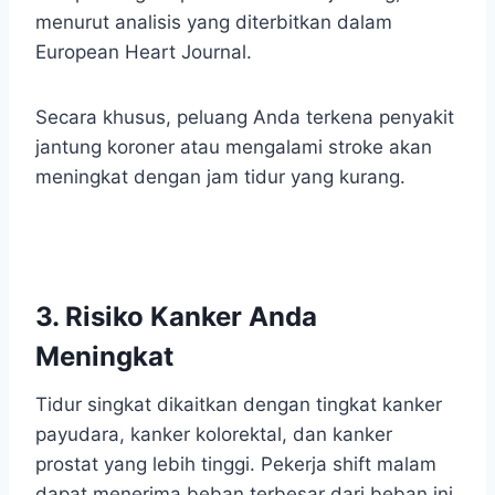
menurut analisis yang diterbitkan dalam
European Heart Journal.
Secara khusus, peluang Anda terkena penyakit
jantung koroner atau mengalami stroke akan
meningkat dengan jam tidur yang kurang.
3. Risiko Kanker Anda
Meningkat
Tidur singkat dikaitkan dengan tingkat kanker
payudara, kanker kolorektal, dan kanker
prostat yang lebih tinggi. Pekerja shift malam
dapat menerima beban terbesar dari beban ini.