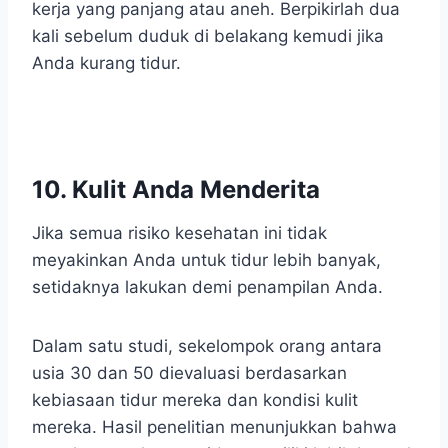
kerja yang panjang atau aneh. Berpikirlah dua
kali sebelum duduk di belakang kemudi jika
Anda kurang tidur.
10. Kulit Anda Menderita
Jika semua risiko kesehatan ini tidak
meyakinkan Anda untuk tidur lebih banyak,
setidaknya lakukan demi penampilan Anda.
Dalam satu studi, sekelompok orang antara
usia 30 dan 50 dievaluasi berdasarkan
kebiasaan tidur mereka dan kondisi kulit
mereka. Hasil penelitian menunjukkan bahwa