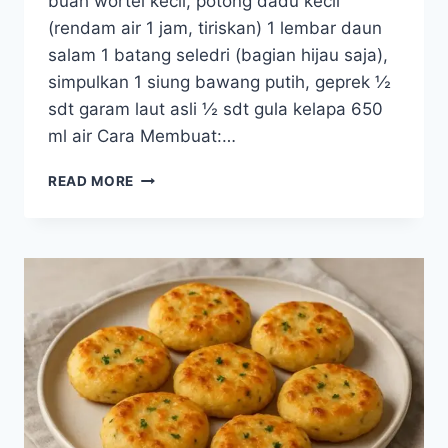
buah wortel kecil, potong dadu kecil
(rendam air 1 jam, tiriskan) 1 lembar daun
salam 1 batang seledri (bagian hijau saja),
simpulkan 1 siung bawang putih, geprek ½
sdt garam laut asli ½ sdt gula kelapa 650
ml air Cara Membuat:…
RESEP
READ MORE
SUP
JAGUNG
MANIS
BENING
(VERSI
RAMAH
GINJAL)