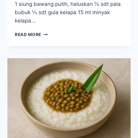
1 siung bawang putih, haluskan ½ sdt pala
bubuk ½ sdt gula kelapa 15 ml minyak
kelapa…
RESEP
READ MORE
PERKEDEL
KENTANG
PANGGANG
TANPA
GARAM