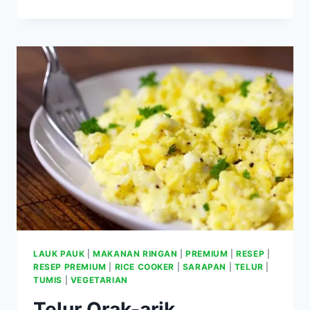
UBI
DAN
PISANG
LAUK PAUK
|
MAKANAN RINGAN
|
PREMIUM
|
RESEP
|
RESEP PREMIUM
|
RICE COOKER
|
SARAPAN
|
TELUR
|
TUMIS
|
VEGETARIAN
Telur Orak-arik