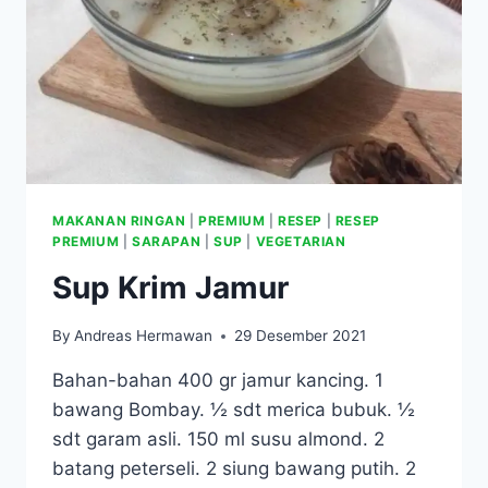
MAKANAN RINGAN
|
PREMIUM
|
RESEP
|
RESEP
PREMIUM
|
SARAPAN
|
SUP
|
VEGETARIAN
Sup Krim Jamur
By
Andreas Hermawan
29 Desember 2021
Bahan-bahan 400 gr jamur kancing. 1
bawang Bombay. ½ sdt merica bubuk. ½
sdt garam asli. 150 ml susu almond. 2
batang peterseli. 2 siung bawang putih. 2