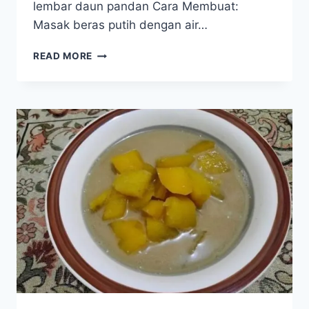
lembar daun pandan Cara Membuat:
Masak beras putih dengan air…
RESEP
READ MORE
BUBUR
BERAS
PUTIH
KUAH
KACANG
HIJAU
KUPAS
(TANPA
SANTAN
&
RENDAH
KALIUM)