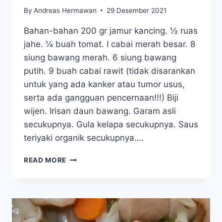
By
Andreas Hermawan
29 Desember 2021
Bahan-bahan 200 gr jamur kancing. ½ ruas
jahe. ¼ buah tomat. I cabai merah besar. 8
siung bawang merah. 6 siung bawang
putih. 9 buah cabai rawit (tidak disarankan
untuk yang ada kanker atau tumor usus,
serta ada gangguan pencernaan!!!) Biji
wijen. Irisan daun bawang. Garam asli
secukupnya. Gula kelapa secukupnya. Saus
teriyaki organik secukupnya….
JAMUR
READ MORE
KANCING
SAUS
TERIYAKI