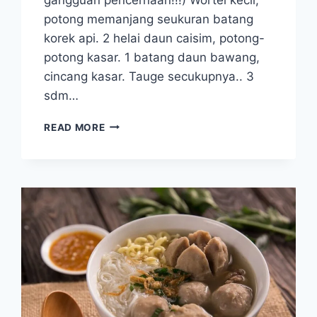
potong memanjang seukuran batang
korek api. 2 helai daun caisim, potong-
potong kasar. 1 batang daun bawang,
cincang kasar. Tauge secukupnya.. 3
sdm…
MIE
READ MORE
GORENG
SAYUR
WORTEL