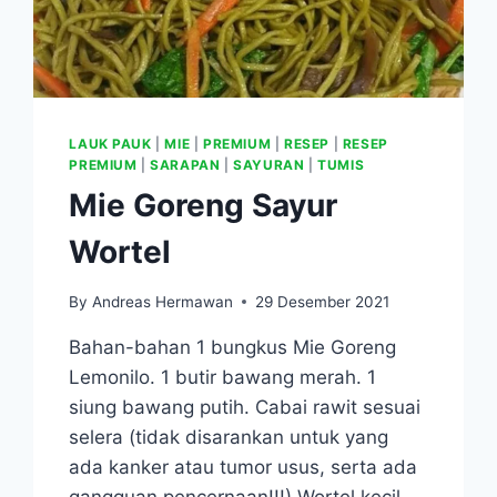
LAUK PAUK
|
MIE
|
PREMIUM
|
RESEP
|
RESEP
PREMIUM
|
SARAPAN
|
SAYURAN
|
TUMIS
Mie Goreng Sayur
Wortel
By
Andreas Hermawan
29 Desember 2021
Bahan-bahan 1 bungkus Mie Goreng
Lemonilo. 1 butir bawang merah. 1
siung bawang putih. Cabai rawit sesuai
selera (tidak disarankan untuk yang
ada kanker atau tumor usus, serta ada
gangguan pencernaan!!!) Wortel kecil,