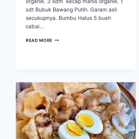
organik. 3 sdm kecap manis organik. 1
sdt Bubuk Bawang Putih. Garam asli
secukupnya. Bumbu Halus 5 buah
cabai…
MIE
READ MORE
TAUGE
GORENG