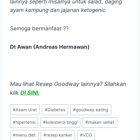
lainnya seperti misalnya untuk salad, daging
ayam kampung dan jajanan ketogenic.
Semoga bermanfaat ??
Dt Awan (Andreas Hermawan)
Mau lihat Resep Goodway lainnya? Silahkan
klik
DI SINI.
Post
#
Asam Urat
#
Diabetes
#
goodway eating
Tags:
#
hipertensi
#
kolesterol tinggi
#
makan sehat
#
menu diet
#
resep kanker
#
VCO