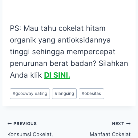
PS: Mau tahu cokelat hitam
organik yang antioksidannya
tinggi sehingga mempercepat
penurunan berat badan? Silahkan
Anda klik
DI SINI.
Post
#
goodway eating
#
langsing
#
obesitas
Tags:
Navigasi
PREVIOUS
NEXT
Konsumsi Cokelat,
Manfaat Cokelat