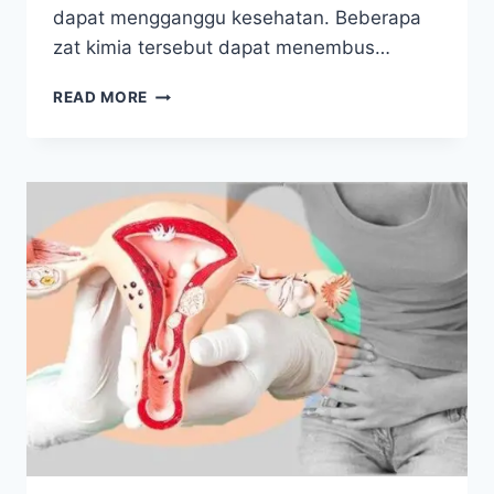
dapat mengganggu kesehatan. Beberapa
zat kimia tersebut dapat menembus…
5
READ MORE
BAHAN
DEODORAN
YANG
BERBAHAYA
BUAT
KETIAK