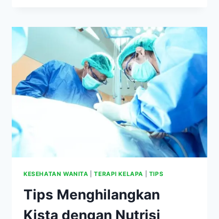
BAIK
DIKONSUMSI
DAN
YANG
PERLU
DIHINDARI
OLEH
PENDERITA
MIOM
KESEHATAN WANITA
|
TERAPI KELAPA
|
TIPS
Tips Menghilangkan
Kista dengan Nutrisi