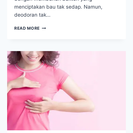
menciptakan bau tak sedap. Namun,
deodoran tak…
7
READ MORE
KESALAHAN
MENGGUNAKAN
DEODORAN,
DIPAKAI
SETELAH
MANDI
PAGI