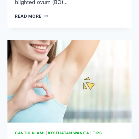
blighted ovum (BO)…
BLIGHTED
READ MORE
OVUM
(HAMIL
KOSONG):
PENYEBAB,
GEJALA,
CARA
MENCEGAH,
DAN
CARA
MENGATASINYA
CANTIK ALAMI
|
KESEHATAN WANITA
|
TIPS