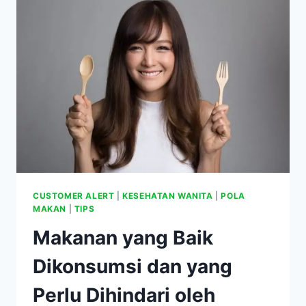
SEMBUH
DARI
KISTA
DENGAN
TERAPI
NUTRISI
MINYAK
KELAPA
DAN
TANPA
OPERASI
CUSTOMER ALERT
|
KESEHATAN WANITA
|
POLA
MAKAN
|
TIPS
Makanan yang Baik
Dikonsumsi dan yang
Perlu Dihindari oleh