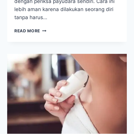
dengan periksa payudara sendiri. Cara ini
lebih aman karena dilakukan seorang diri
tanpa harus…
CARA
READ MORE
PERIKSA
PAYUDARA
SENDIRI,
DETEKSI
KANKER
SEJAK
DINI