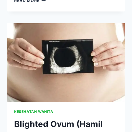
READ MORE
MENGHILANGKAN
KISTA
DENGAN
NUTRISI
SUPAYA
TIDAK
PERLU
OPERASI
KESEHATAN WANITA
Blighted Ovum (Hamil