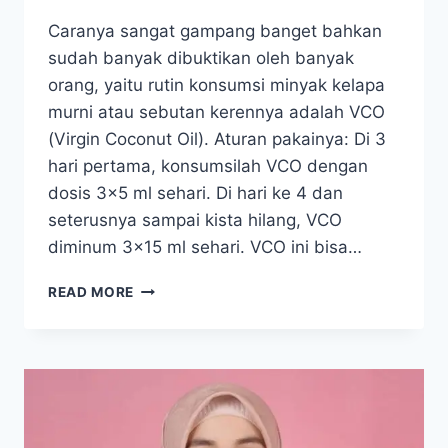
Caranya sangat gampang banget bahkan
sudah banyak dibuktikan oleh banyak
orang, yaitu rutin konsumsi minyak kelapa
murni atau sebutan kerennya adalah VCO
(Virgin Coconut Oil). Aturan pakainya: Di 3
hari pertama, konsumsilah VCO dengan
dosis 3×5 ml sehari. Di hari ke 4 dan
seterusnya sampai kista hilang, VCO
diminum 3×15 ml sehari. VCO ini bisa…
BAGAIMANA
READ MORE
CARANYA
SUPAYA
KISTA
TIDAK
MEMBESAR
DAN
AKHIRNYA