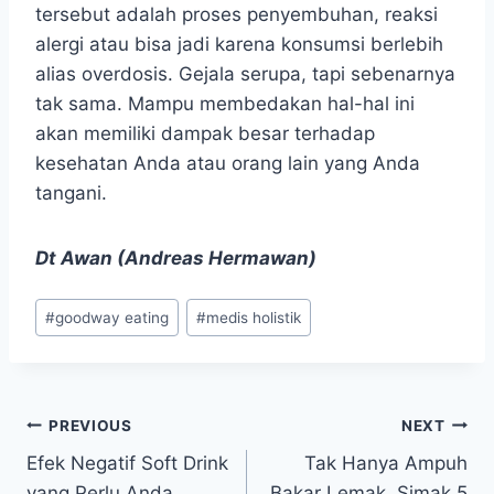
tersebut adalah proses penyembuhan, reaksi
alergi atau bisa jadi karena konsumsi berlebih
alias overdosis. Gejala serupa, tapi sebenarnya
tak sama. Mampu membedakan hal-hal ini
akan memiliki dampak besar terhadap
kesehatan Anda atau orang lain yang Anda
tangani.
Dt Awan (Andreas Hermawan)
Post
#
goodway eating
#
medis holistik
Tags:
Navigasi
PREVIOUS
NEXT
Efek Negatif Soft Drink
Tak Hanya Ampuh
pos
yang Perlu Anda
Bakar Lemak, Simak 5