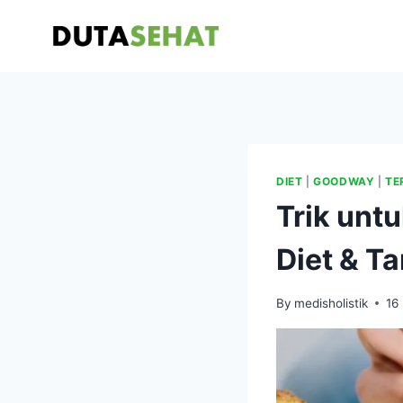
Skip
to
content
DIET
|
GOODWAY
|
TE
Trik unt
Diet & T
By
medisholistik
16