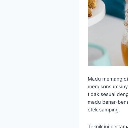
Madu memang dika
mengkonsumsinya
tidak sesuai deng
madu benar-bena
efek samping.
Teknik ini perta