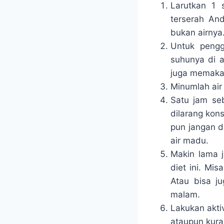
Larutkan 1 
terserah An
bukan airnya
Untuk peng
suhunya di a
juga memakai
Minumlah air
Satu jam se
dilarang kons
pun jangan d
air madu.
Makin lama 
diet ini. Mi
Atau bisa j
malam.
Lakukan akti
ataupun kura