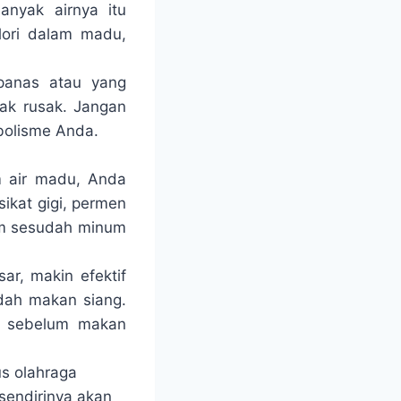
nyak airnya itu
lori dalam madu,
panas atau yang
dak rusak. Jangan
bolisme Anda.
 air madu, Anda
sikat gigi, permen
jam sesudah minum
r, makin efektif
udah makan siang.
m sebelum makan
us olahraga
sendirinya akan