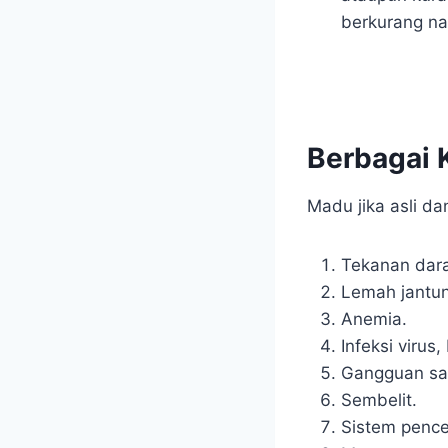
berkurang n
Berbagai 
Madu jika asli da
Tekanan dara
Lemah jantu
Anemia.
Infeksi virus,
Gangguan sal
Sembelit.
Sistem pence