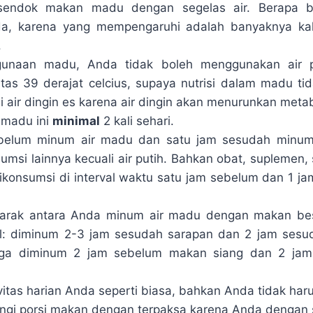
sendok makan madu dengan segelas air. Berapa ba
da, karena yang mempengaruhi adalah banyaknya ka
.
gunaan madu, Anda tidak boleh menggunakan air 
tas 39 derajat celcius, supaya nutrisi dalam madu ti
 air dingin es karena air dingin akan menurunkan meta
 madu ini
minimal
2 kali sehari.
belum minum air madu dan satu jam sesudah minum
umsi lainnya kecuali air putih. Bahkan obat, suplemen, 
ikonsumsi di interval waktu satu jam sebelum dan 1 
jarak antara Anda minum air madu dengan makan besa
sal: diminum 2-3 jam sesudah sarapan dan 2 jam ses
uga diminum 2 jam sebelum makan siang dan 2 ja
vitas harian Anda seperti biasa, bahkan Anda tidak har
ngi porsi makan dengan terpaksa karena Anda dengan 