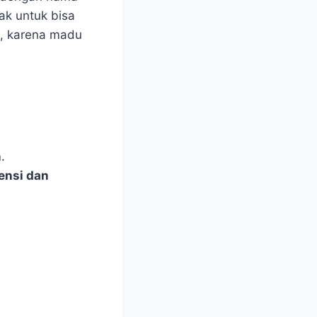
ak untuk bisa
a, karena madu
n
.
tensi dan