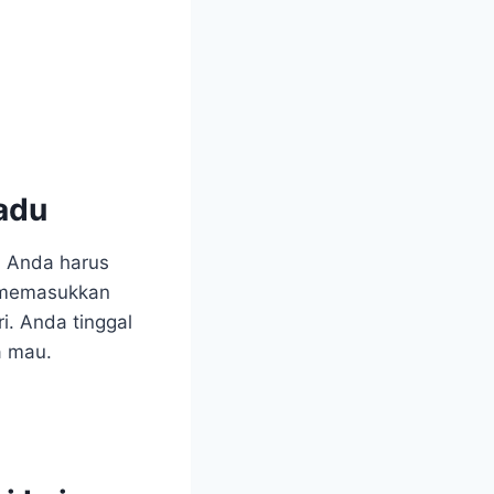
adu
a Anda harus
 memasukkan
i. Anda tinggal
a mau.