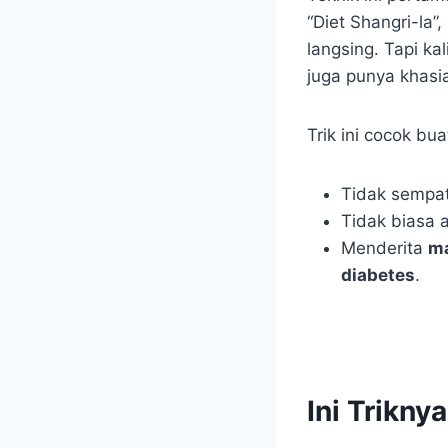
“Diet Shangri-la
langsing. Tapi k
juga punya khasi
Trik ini cocok bu
Tidak sempa
Tidak biasa 
Menderita
ma
diabetes
.
Ini Triknya