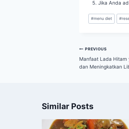
Jika Anda ada
Post
#
menu diet
#
res
Tags:
Navigasi
PREVIOUS
Manfaat Lada Hitam 
pos
dan Meningkatkan Lib
Similar Posts