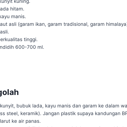
unyit kuning.
lada hitam.
kayu manis.
aut asli (garam ikan, garam tradisional, garam himalaya
sli.
rkualitas tinggi.
ndidih 600-700 ml.
golah
kunyit, bubuk lada, kayu manis dan garam ke dalam w
less steel, keramik). Jangan plastik supaya kandungan B
larut ke air panas.