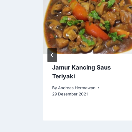
 yang
Jamur Kancing Saus
ita
Teriyaki
By
Andreas Hermawan
29 Desember 2021
ber 2021