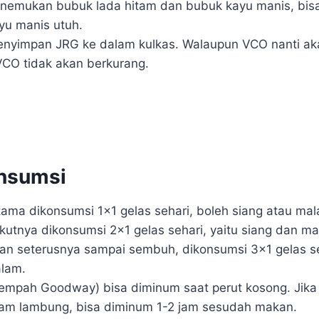
enemukan bubuk lada hitam dan bubuk kayu manis, bis
yu manis utuh.
nyimpan JRG ke dalam kulkas. Walaupun VCO nanti aka
VCO tidak akan berkurang.
nsumsi
rtama dikonsumsi 1×1 gelas sehari, boleh siang atau ma
ikutnya dikonsumsi 2×1 gelas sehari, yaitu siang dan m
 dan seterusnya sampai sembuh, dikonsumsi 3×1 gelas seh
alam.
empah Goodway) bisa diminum saat perut kosong. Jika
am lambung, bisa diminum 1-2 jam sesudah makan.