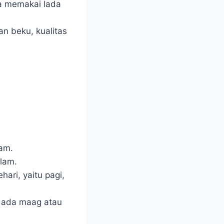
a memakai lada
n beku, kualitas
lam.
alam.
ari, yaitu pagi,
 ada maag atau