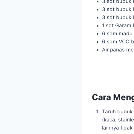
3 sdt bubuk k
3 sdt bubuk 
3 sdt bubuk 
1 sdt Garam l
6 sdm madu a
6 sdm VCO be
Air panas me
Cara Men
Taruh bubuk 
(kaca, stain
lainnya tidak 