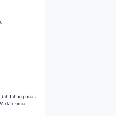
).
adah tahan panas
PA dan kimia