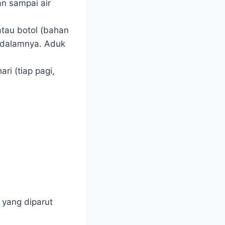
n sampai air
atau botol (bahan
e dalamnya. Aduk
ri (tiap pagi,
 yang diparut