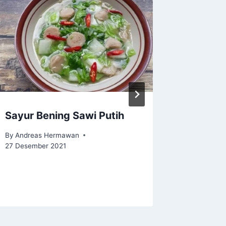
Sayur Bening Sawi Putih
Tak Ha
Lemak,
By
Andreas Hermawan
Intermi
27 Desember 2021
By
medishol