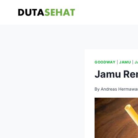
Skip
to
content
GOODWAY
|
JAMU
|
J
Jamu Re
By
Andreas Hermawa