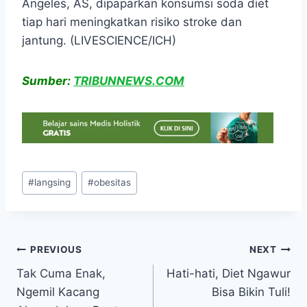
Angeles, AS, dipaparkan konsumsi soda diet
tiap hari meningkatkan risiko stroke dan
jantung. (LIVESCIENCE/ICH)
Sumber:
TRIBUNNEWS.COM
Post
#
langsing
#
obesitas
Tags:
Navigasi
PREVIOUS
NEXT
Tak Cuma Enak,
Hati-hati, Diet Ngawur
pos
Ngemil Kacang
Bisa Bikin Tuli!