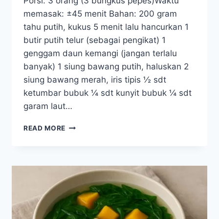
Porsi: 3 orang (3 bungkus pepes)Waktu
memasak: ±45 menit Bahan: 200 gram
tahu putih, kukus 5 menit lalu hancurkan 1
butir putih telur (sebagai pengikat) 1
genggam daun kemangi (jangan terlalu
banyak) 1 siung bawang putih, haluskan 2
siung bawang merah, iris tipis ½ sdt
ketumbar bubuk ¼ sdt kunyit bubuk ¼ sdt
garam laut…
RESEP
READ MORE
PEPES
TAHU
KEMANGI
(RAMAH
GINJAL
&
TANPA
MSG)