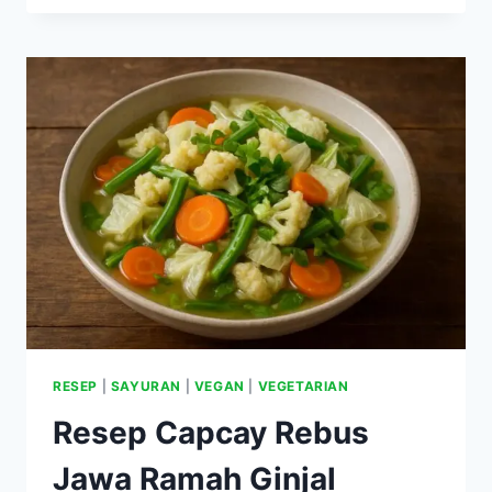
LABU
SIAM
DAN
TAUGE
(RENDAH
KALIUM
&
LEMAK)
RESEP
|
SAYURAN
|
VEGAN
|
VEGETARIAN
Resep Capcay Rebus
Jawa Ramah Ginjal