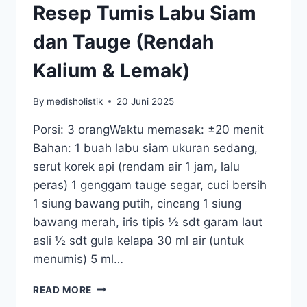
Resep Tumis Labu Siam
dan Tauge (Rendah
Kalium & Lemak)
By
medisholistik
20 Juni 2025
Porsi: 3 orangWaktu memasak: ±20 menit
Bahan: 1 buah labu siam ukuran sedang,
serut korek api (rendam air 1 jam, lalu
peras) 1 genggam tauge segar, cuci bersih
1 siung bawang putih, cincang 1 siung
bawang merah, iris tipis ½ sdt garam laut
asli ½ sdt gula kelapa 30 ml air (untuk
menumis) 5 ml…
RESEP
READ MORE
TUMIS