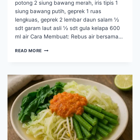
potong 2 siung bawang merah, iris tipis 1
siung bawang putih, geprek 1 ruas
lengkuas, geprek 2 lembar daun salam ½
sdt garam laut asli ½ sdt gula kelapa 600
ml air Cara Membuat: Rebus air bersama…
RESEP
READ MORE
PINDANG
DAUN
MELINJO
TANPA
IKAN
(VERSI
RAMAH
GINJAL)