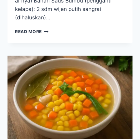
airnya) Bahan Saus Bumbu (pengganti
kelapa): 2 sdm wijen putih sangrai
(dihaluskan)…
RESEP
READ MORE
URAP
SAYUR
KUKUS
(TANPA
KELAPA
PARUT)