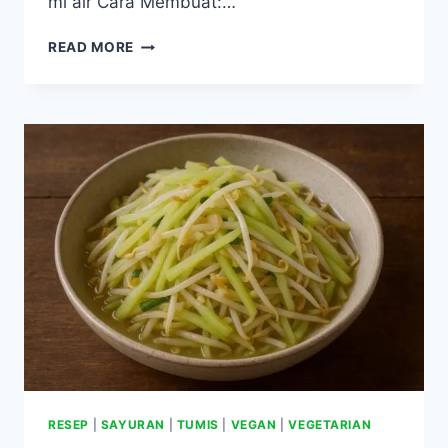
ml air Cara Membuat:…
RESEP
READ MORE
SUP
JAGUNG
MANIS
BENING
(VERSI
RAMAH
GINJAL)
RESEP
|
SAYURAN
|
TUMIS
|
VEGAN
|
VEGETARIAN