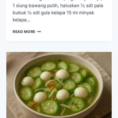
1 siung bawang putih, haluskan ½ sdt pala
bubuk ½ sdt gula kelapa 15 ml minyak
kelapa…
RESEP
READ MORE
PERKEDEL
KENTANG
PANGGANG
TANPA
GARAM