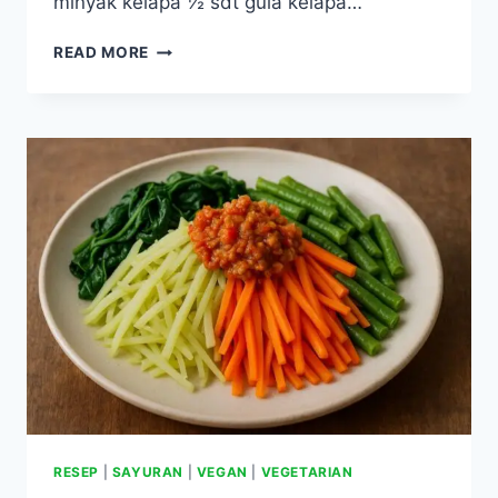
minyak kelapa ½ sdt gula kelapa…
RESEP
READ MORE
SUP
OYONG
DAN
TELUR
PUYUH
(RENDAH
KALIUM
&
FOSFOR)
RESEP
|
SAYURAN
|
VEGAN
|
VEGETARIAN