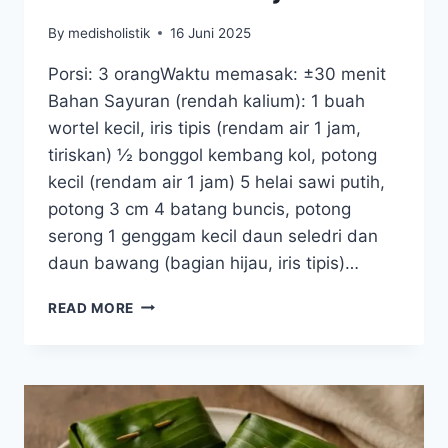
By
medisholistik
16 Juni 2025
Porsi: 3 orangWaktu memasak: ±30 menit
Bahan Sayuran (rendah kalium): 1 buah
wortel kecil, iris tipis (rendam air 1 jam,
tiriskan) ½ bonggol kembang kol, potong
kecil (rendam air 1 jam) 5 helai sawi putih,
potong 3 cm 4 batang buncis, potong
serong 1 genggam kecil daun seledri dan
daun bawang (bagian hijau, iris tipis)…
RESEP
READ MORE
CAPCAY
REBUS
JAWA
RAMAH
GINJAL