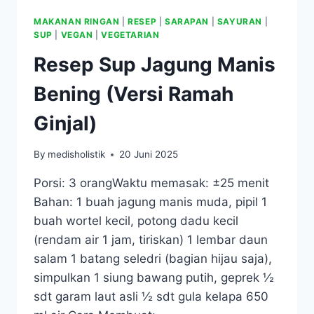
MAKANAN RINGAN
|
RESEP
|
SARAPAN
|
SAYURAN
|
SUP
|
VEGAN
|
VEGETARIAN
Resep Sup Jagung Manis
Bening (Versi Ramah
Ginjal)
By
medisholistik
20 Juni 2025
Porsi: 3 orangWaktu memasak: ±25 menit
Bahan: 1 buah jagung manis muda, pipil 1
buah wortel kecil, potong dadu kecil
(rendam air 1 jam, tiriskan) 1 lembar daun
salam 1 batang seledri (bagian hijau saja),
simpulkan 1 siung bawang putih, geprek ½
sdt garam laut asli ½ sdt gula kelapa 650