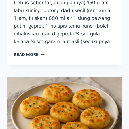
(rebus sebentar, buang airnya) 150 gram
labu kuning, potong dadu kecil (rendam air
1 jam, tiriskan) 600 ml air 1 siung bawang
putih, geprek 1 iris tipis temu kunci (boleh
dihaluskan atau digeprek) ¼ sdt gula
kelapa ¼ sdt garam laut asli (secukupnya…
RESEP
READ MORE
SAYUR
BENING
BAYAM
&
LABU
KUNING
DENGAN
GARAM
LAUT