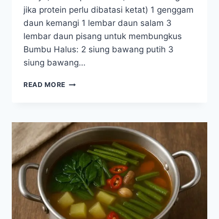
jika protein perlu dibatasi ketat) 1 genggam
daun kemangi 1 lembar daun salam 3
lembar daun pisang untuk membungkus
Bumbu Halus: 2 siung bawang putih 3
siung bawang…
RESEP
READ MORE
PEPES
TAHU
DAUN
KEMANGI
(TANPA
GARAM,
RENDAH
FOSFOR)