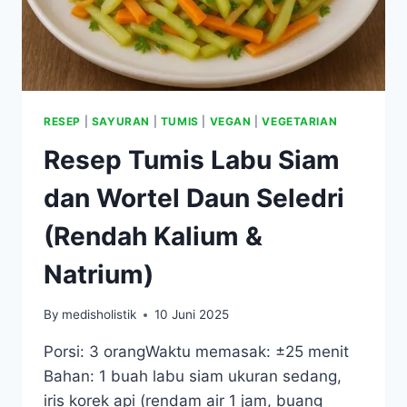
KALIUM)
RESEP
|
SAYURAN
|
TUMIS
|
VEGAN
|
VEGETARIAN
Resep Tumis Labu Siam
dan Wortel Daun Seledri
(Rendah Kalium &
Natrium)
By
medisholistik
10 Juni 2025
Porsi: 3 orangWaktu memasak: ±25 menit
Bahan: 1 buah labu siam ukuran sedang,
iris korek api (rendam air 1 jam, buang