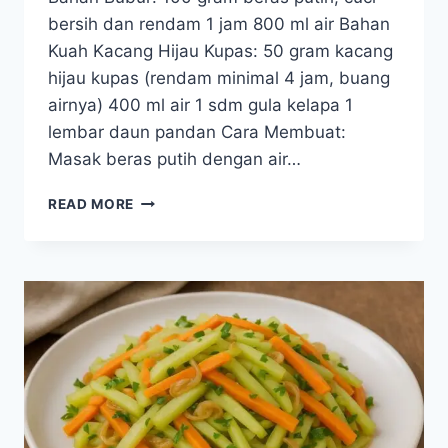
bersih dan rendam 1 jam 800 ml air Bahan
Kuah Kacang Hijau Kupas: 50 gram kacang
hijau kupas (rendam minimal 4 jam, buang
airnya) 400 ml air 1 sdm gula kelapa 1
lembar daun pandan Cara Membuat:
Masak beras putih dengan air…
RESEP
READ MORE
BUBUR
BERAS
PUTIH
KUAH
KACANG
HIJAU
KUPAS
(TANPA
SANTAN
&
RENDAH