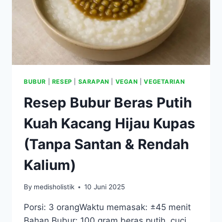
BUBUR
|
RESEP
|
SARAPAN
|
VEGAN
|
VEGETARIAN
Resep Bubur Beras Putih
Kuah Kacang Hijau Kupas
(Tanpa Santan & Rendah
Kalium)
By
medisholistik
10 Juni 2025
Porsi: 3 orangWaktu memasak: ±45 menit
Bahan Bubur: 100 gram beras putih, cuci