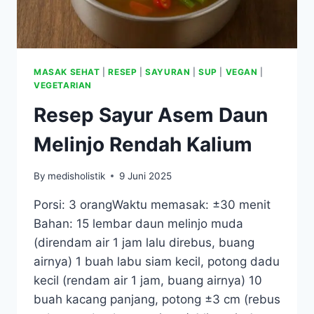
MASAK SEHAT
|
RESEP
|
SAYURAN
|
SUP
|
VEGAN
|
VEGETARIAN
Resep Sayur Asem Daun
Melinjo Rendah Kalium
By
medisholistik
9 Juni 2025
Porsi: 3 orangWaktu memasak: ±30 menit
Bahan: 15 lembar daun melinjo muda
(direndam air 1 jam lalu direbus, buang
airnya) 1 buah labu siam kecil, potong dadu
kecil (rendam air 1 jam, buang airnya) 10
buah kacang panjang, potong ±3 cm (rebus