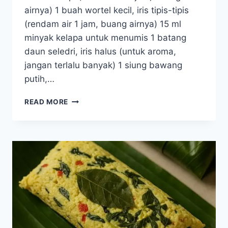
airnya) 1 buah wortel kecil, iris tipis-tipis
(rendam air 1 jam, buang airnya) 15 ml
minyak kelapa untuk menumis 1 batang
daun seledri, iris halus (untuk aroma,
jangan terlalu banyak) 1 siung bawang
putih,…
RESEP
READ MORE
TUMIS
LABU
SIAM
DAN
WORTEL
DAUN
SELEDRI
(RENDAH
KALIUM
&
NATRIUM)