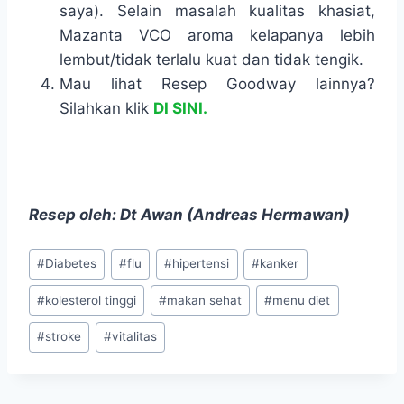
saya). Selain masalah kualitas khasiat,
Mazanta VCO aroma kelapanya lebih
lembut/tidak terlalu kuat dan tidak tengik.
Mau lihat Resep Goodway lainnya?
Silahkan klik
DI SINI.
Resep oleh: Dt Awan (Andreas Hermawan)
Post
#
Diabetes
#
flu
#
hipertensi
#
kanker
Tags:
#
kolesterol tinggi
#
makan sehat
#
menu diet
#
stroke
#
vitalitas