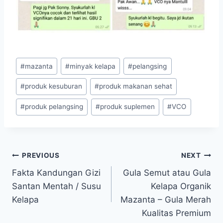
Post
#
mazanta
#
minyak kelapa
#
pelangsing
Tags:
#
produk kesuburan
#
produk makanan sehat
#
produk pelangsing
#
produk suplemen
#
VCO
Navigasi
PREVIOUS
NEXT
Fakta Kandungan Gizi
Gula Semut atau Gula
pos
Santan Mentah / Susu
Kelapa Organik
Kelapa
Mazanta – Gula Merah
Kualitas Premium