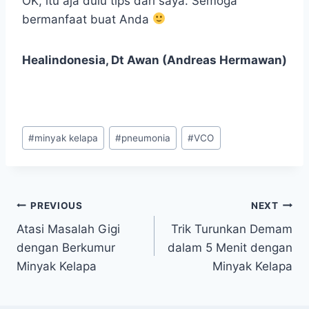
OK, itu aja dulu tips dari saya. Semoga
bermanfaat buat Anda
Healindonesia, Dt Awan (Andreas Hermawan)
Post
#
minyak kelapa
#
pneumonia
#
VCO
Tags:
Navigasi
PREVIOUS
NEXT
Atasi Masalah Gigi
Trik Turunkan Demam
pos
dengan Berkumur
dalam 5 Menit dengan
Minyak Kelapa
Minyak Kelapa