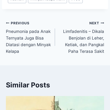
Tags:
Navigasi
PREVIOUS
NEXT
Pneumonia pada Anak
Limfadenitis – Dikala
pos
Ternyata Juga Bisa
Benjolan di Leher,
Diatasi dengan Minyak
Ketiak, dan Pangkal
Kelapa
Paha Terasa Sakit
Similar Posts