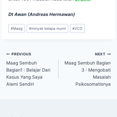
Dt Awan (Andreas Hermawan)
Post
#
Maag
#
minyak kelapa murni
#
VCO
Tags:
Navigasi
PREVIOUS
NEXT
Maag Sembuh
Maag Sembuh Bagian
pos
Bagian1 : Belajar Dari
3 : Mengobati
Kasus Yang Saya
Masalah
Alami Sendiri
Psikosomatisnya