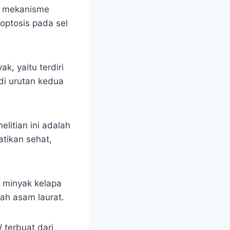
ai mekanisme
poptosis pada sel
k, yaitu terdiri
di urutan kedua
litian ini adalah
tikan sehat,
i minyak kelapa
dah asam laurat.
terbuat dari