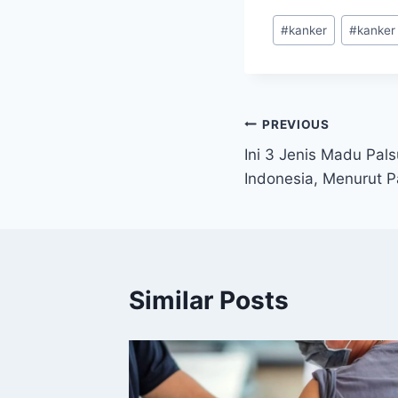
Post
#
kanker
#
kanker
Tags:
Navigasi
PREVIOUS
Ini 3 Jenis Madu Pal
pos
Indonesia, Menurut 
Similar Posts