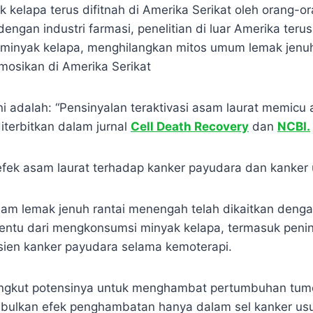
 kelapa terus difitnah di Amerika Serikat oleh orang-or
engan industri farmasi, penelitian di luar Amerika ter
 minyak kelapa, menghilangkan mitos umum lemak jenu
mosikan di Amerika Serikat
ini adalah: “Pensinyalan teraktivasi asam laurat memicu
diterbitkan dalam jurnal
Cell Death Recovery
dan
NCBI.
t efek asam laurat terhadap kanker payudara dan kanker
sam lemak jenuh rantai menengah telah dikaitkan deng
entu dari mengkonsumsi minyak kelapa, termasuk penin
sien kanker payudara selama kemoterapi.
gkut potensinya untuk menghambat pertumbuhan tumo
mbulkan efek penghambatan hanya dalam sel kanker usu