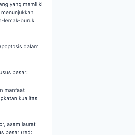
ang yang memiliki
us menunjukkan
h-lemak-buruk
 apoptosis dalam
 usus besar:
an manfaat
gkatan kualitas
r, asam laurat
s besar (red: