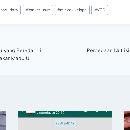
 payudara
#
kanker usus
#
minyak kelapa
#
VCO
su yang Beredar di
Perbedaan Nutris
Pakar Madu UI