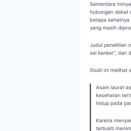
Sementara minyak
hubungan dekat d
betapa sehatnya
yang masih dipro
Judul penelitian 
sel kanker”, dan 
Studi ini meliha
Asam laurat a
kesehatan tert
hidup pada pa
Karena menyan
terbukti meni