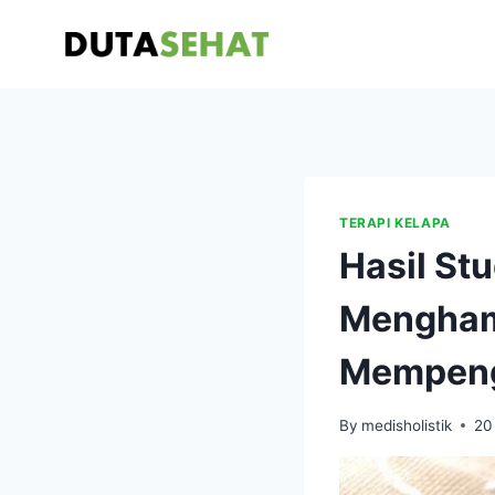
Skip
to
content
TERAPI KELAPA
Hasil St
Mengham
Mempeng
By
medisholistik
20