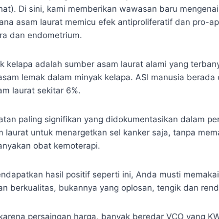
sehat). Di sini, kami memberikan wawasan baru mengen
ana asam laurat memicu efek antiproliferatif dan pro-a
ra dan endometrium.
k kelapa adalah sumber asam laurat alami yang terbanya
asam lemak dalam minyak kelapa. ASI manusia berada 
m laurat sekitar 6%.
an paling signifikan yang didokumentasikan dalam pene
aurat untuk menargetkan sel kanker saja, tanpa mema
banyakan obat kemoterapi.
dapatkan hasil positif seperti ini, Anda musti memaka
dan berkualitas, bukannya yang oplosan, tengik dan ren
arena persaingan harga, banyak beredar VCO yang KW 