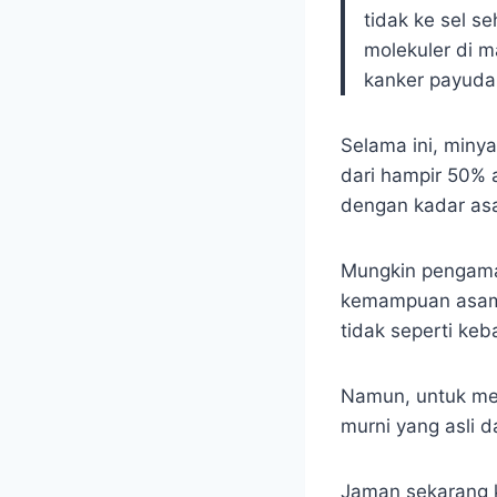
tidak ke sel 
molekuler di m
kanker payuda
Selama ini, minya
dari hampir 50% 
dengan kadar asa
Mungkin pengamat
kemampuan asam l
tidak seperti ke
Namun, untuk men
murni yang asli 
Jaman sekarang k