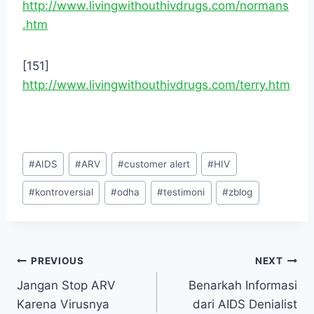
http://www.livingwithouthivdrugs.com/normans
.htm
[151]
http://www.livingwithouthivdrugs.com/terry.htm
Post
#
AIDS
#
ARV
#
customer alert
#
HIV
Tags:
#
kontroversial
#
odha
#
testimoni
#
zblog
Navigasi
PREVIOUS
NEXT
Jangan Stop ARV
Benarkah Informasi
pos
Karena Virusnya
dari AIDS Denialist