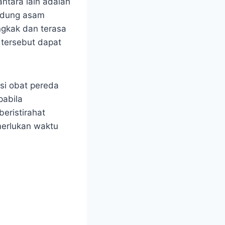
ntara lain adalah
ndung asam
ngkak dan terasa
 tersebut dapat
si obat pereda
pabila
eristirahat
erlukan waktu