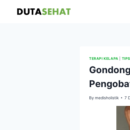
Skip
to
content
TERAPI KELAPA
|
TIP
Gondonga
Pengoba
By
medisholistik
7 