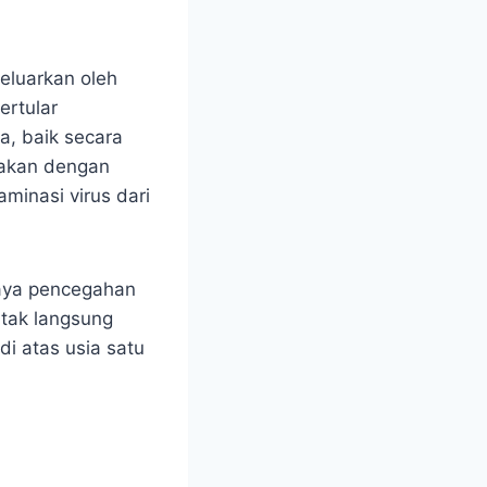
keluarkan oleh
ertular
a, baik secara
makan dengan
inasi virus dari
paya pencegahan
ntak langsung
i atas usia satu