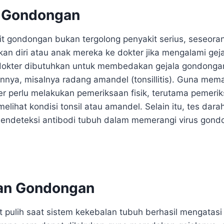
s Gondongan
t gondongan bukan tergolong penyakit serius, seseoran
an diri atau anak mereka ke dokter jika mengalami geja
dokter dibutuhkan untuk membedakan gejala gondonga
innya, misalnya radang amandel (tonsillitis). Guna mem
r perlu melakukan pemeriksaan fisik, terutama pemeri
elihat kondisi tonsil atau amandel. Selain itu, tes dara
endeteksi antibodi tubuh dalam memerangi virus gond
an Gondongan
pulih saat sistem kekebalan tubuh berhasil mengatasi 