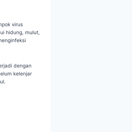
mpok virus
i hidung, mulut,
menginfeksi
erjadi dengan
elum kelenjar
ul.