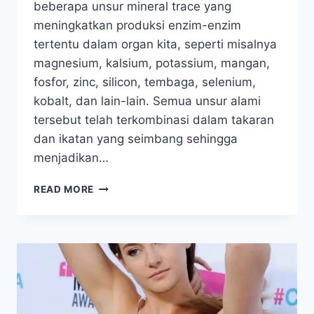
beberapa unsur mineral trace yang
meningkatkan produksi enzim-enzim
tertentu dalam organ kita, seperti misalnya
magnesium, kalsium, potassium, mangan,
fosfor, zinc, silicon, tembaga, selenium,
kobalt, dan lain-lain. Semua unsur alami
tersebut telah terkombinasi dalam takaran
dan ikatan yang seimbang sehingga
menjadikan…
APA
READ MORE
SAJA
NUTRISI
DI
TANAH
LIAT
YANG
MEMBUATNYA
BERKHASIAT?