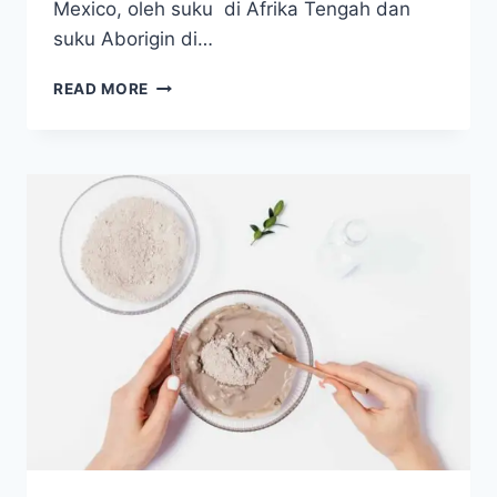
Mexico, oleh suku di Afrika Tengah dan
suku Aborigin di…
TERAPI
READ MORE
TANAH
LIAT,
TERUJI
KHASIATNYA
BERIBU
TAHUN
LALU
SAMPAI
SEKARANG