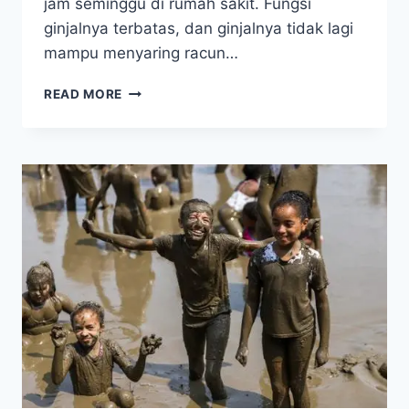
jam seminggu di rumah sakit. Fungsi
ginjalnya terbatas, dan ginjalnya tidak lagi
mampu menyaring racun…
MENGOBATI
READ MORE
PENYAKIT
GINJAL
KRONIS
DENGAN
MENGGUNAKAN
MINERAL
TANAH
LIAT