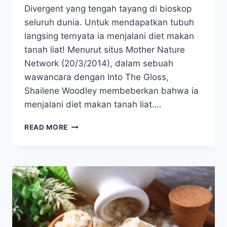
Divergent yang tengah tayang di bioskop
seluruh dunia. Untuk mendapatkan tubuh
langsing ternyata ia menjalani diet makan
tanah liat! Menurut situs Mother Nature
Network (20/3/2014), dalam sebuah
wawancara dengan Into The Gloss,
Shailene Woodley membeberkan bahwa ia
menjalani diet makan tanah liat….
MAU
READ MORE
COBA
DIET
MAKAN
TANAH
LIAT
ALA
SHAILENE
WOODLEY?