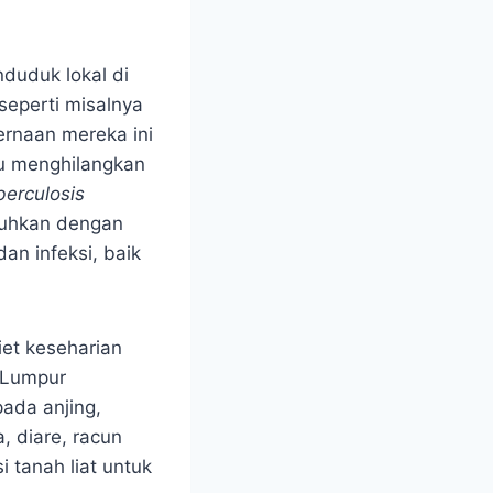
nduduk lokal di
seperti misalnya
ernaan mereka ini
u menghilangkan
berculosis
buhkan dengan
dan infeksi, baik
iet keseharian
 Lumpur
ada anjing,
, diare, racun
tanah liat untuk