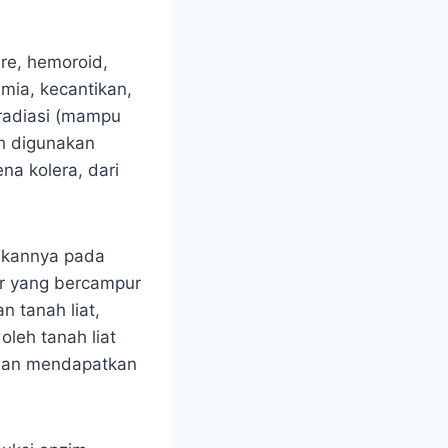
are, hemoroid,
mia, kecantikan,
 radiasi (mampu
ah digunakan
na kolera, dari
skannya pada
r yang bercampur
 tanah liat,
leh tanah liat
l dan mendapatkan