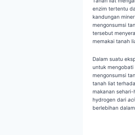
Tanah liat menga
enzim tertentu d
kandungan minera
mengonsumsi tana
tersebut menyera
memakai tanah li
Dalam suatu eksp
untuk mengobati s
mengonsumsi tana
tanah liat terha
makanan sehari-ha
hydrogen dari
ac
berlebihan dalam