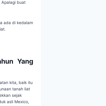
. Apalagi buat
ya ada di kedalam
at.
Tahun Yang
tan kita, baik itu
unaan tanah liat
ekkan sejak
uk asli Mexico,