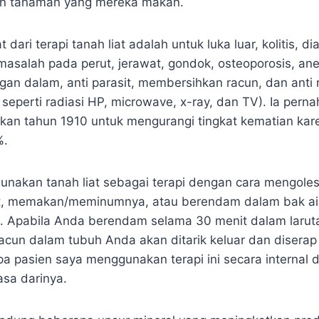
un tanaman yang mereka makan.
ari terapi tanah liat adalah untuk luka luar, kolitis, di
masalah pada perut, jerawat, gondok, osteoporosis, ane
an dalam, anti parasit, membersihkan racun, dan anti
seperti radiasi HP, microwave, x-ray, dan TV). Ia pern
kan tahun 1910 untuk mengurangi tingkat kematian kare
%.
nakan tanah liat sebagai terapi dengan cara mengole
it, memakan/meminumnya, atau berendam dalam bak ai
t. Apabila Anda berendam selama 30 menit dalam larutan
cun dalam tubuh Anda akan ditarik keluar dan diserap o
pa pasien saya menggunakan terapi ini secara interna
asa darinya.