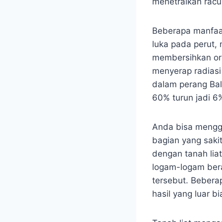
menetralkan rac
Beberapa manfaat d
luka pada perut, 
membersihkan org
menyerap radiasi 
dalam perang Bal
60% turun jadi 6
Anda bisa menggu
bagian yang sak
dengan tanah lia
logam-logam bera
tersebut. Bebera
hasil yang luar bi