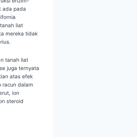
uksi enzim-
at ada pada
ifornia
anah liat
ka mereka tidak
rius.
 tanah liat
se juga ternyata
ian atas efek
p racun dalam
rut, ion
on steroid