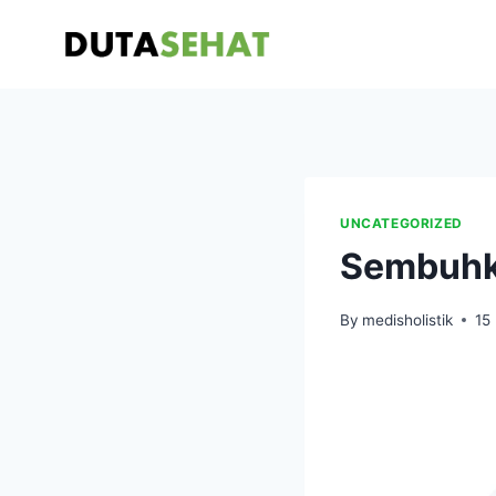
Skip
to
content
UNCATEGORIZED
Sembuhka
By
medisholistik
15