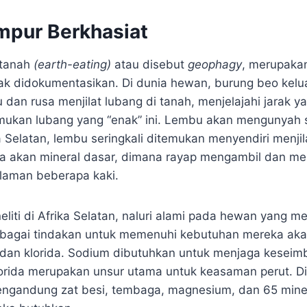
pur Berkhasiat
 tanah
(earth-eating)
atau disebut
geophagy
, merupaka
k didokumentasikan. Di dunia hewan, burung beo kelua
tu dan rusa menjilat lubang di tanah, menjelajahi jarak 
mukan lubang yang “enak” ini. Lembu akan mengunyah
ka Selatan, lembu seringkali ditemukan menyendiri menjil
a akan mineral dasar, dimana rayap mengambil dan me
alaman beberapa kaki.
eliti di Afrika Selatan, naluri alami pada hewan yang 
sebagai tindakan untuk memenuhi kebutuhan mereka akan
dan klorida. Sodium dibutuhkan untuk menjaga keseimba
orida merupakan unsur utama untuk keasaman perut. Di
mengandung zat besi, tembaga, magnesium, dan 65 miner