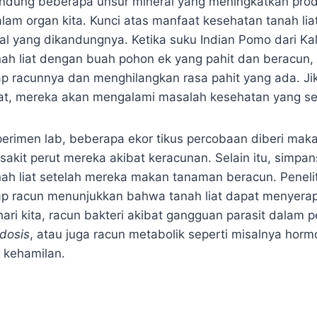
ndung beberapa unsur mineral yang meningkatkan prod
alam organ kita. Kunci atas manfaat kesehatan tanah li
l yang dikandungnya. Ketika suku Indian Pomo dari Kal
h liat dengan buah pohon ek yang pahit dan beracun, t
p racunnya dan menghilangkan rasa pahit yang ada. Ji
at, mereka akan mengalami masalah kesehatan yang se
erimen lab, beberapa ekor tikus percobaan diberi makan
akit perut mereka akibat keracunan. Selain itu, simpan
h liat setelah mereka makan tanaman beracun. Penelit
dap racun menunjukkan bahwa tanah liat dapat menyera
ri kita, racun bakteri akibat gangguan parasit dalam pe
idosis
, atau juga racun metabolik seperti misalnya horm
 kehamilan.