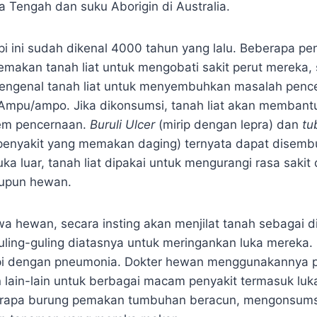
ka Tengah dan suku Aborigin di Australia.
api ini sudah dikenal 4000 tahun yang lalu. Beberapa pe
emakan tanah liat untuk mengobati sakit perut mereka, 
mengenal tanah liat untuk menyembuhkan masalah penc
Ampu/ampo. Jika dikonsumsi, tanah liat akan membant
tem pencernaan.
Buruli Ulcer
(mirip dengan lepra) dan
tu
penyakit yang memakan daging) ternyata dapat disem
luka luar, tanah liat dipakai untuk mengurangi rasa sakit 
upun hewan.
hwa hewan, secara insting akan menjilat tanah sebagai d
ling-guling diatasnya untuk meringankan luka mereka.
i dengan pneumonia. Dokter hewan menggunakannya p
 lain-lain untuk berbagai macam penyakit termasuk luka
erapa burung pemakan tumbuhan beracun, mengonsumsi 