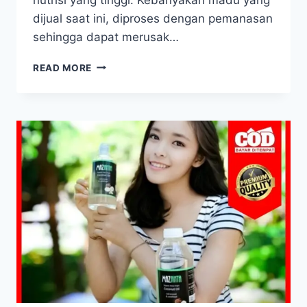
dijual saat ini, diproses dengan pemanasan
sehingga dapat merusak…
MADU
READ MORE
CLOVER
–
MADU
IMPORT
PREMIUM
AUSTRALIA,
MADU
MURNI
100%
ASLI
&
ORGANIK,
TANPA
PEMANASAN