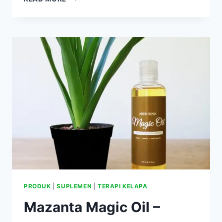
ORGANIC
TURMERIC
POWDER
–
BUBUK
KUNYIT
ORGANIK
UNTUK
MASAKAN
&
MINUMAN
ANDA
PRODUK
|
SUPLEMEN
|
TERAPI KELAPA
Mazanta Magic Oil –