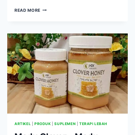
MAZANTA
READ MORE
MAGIC
OIL
–
MINYAK
AJAIB
UNTUK
OBATI
1001
MASALAH
KESEHATAN
ARTIKEL
|
PRODUK
|
SUPLEMEN
|
TERAPI LEBAH