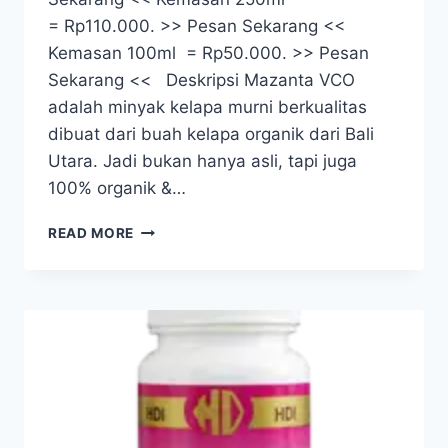
= Rp110.000. >> Pesan Sekarang <<
Kemasan 100ml = Rp50.000. >> Pesan
Sekarang << Deskripsi Mazanta VCO
adalah minyak kelapa murni berkualitas
dibuat dari buah kelapa organik dari Bali
Utara. Jadi bukan hanya asli, tapi juga
100% organik &…
MAZANTA
READ MORE
VCO
–
MINYAK
KELAPA
MURNI
PREMIUM
100%
ASLI,
ORGANIK,
TANPA