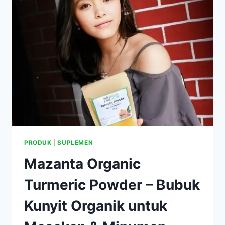
JAMU
KUNYIT
ORGANIK
UNTUK
KESEHATAN
ANDA
PRODUK
|
SUPLEMEN
Mazanta Organic
Turmeric Powder – Bubuk
Kunyit Organik untuk