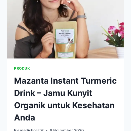
80%
UNTUK
TERAPI
PENGOBATAN
PRODUK
Mazanta Instant Turmeric
Drink – Jamu Kunyit
Organik untuk Kesehatan
Anda
By
medisholistik
6 November 2020