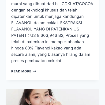
murni yang dibuat dari biji COKLAT/COCOA
dengan teknologi khusus dan telah
dipatenkan untuk menjaga kandungan
FLAVANOL dalam coklat. EKSTRAKSI
FLAVANOL YANG DI PATENKAN US
PATENT : US 8,603,946 B2, Proses yang
telah di patenkan ini mempertahankan
hingga 80% Flavanol kakao yang ada
secara alami, yang biasanya hilang dalam
proses pembuatan cokelat…
COCOA
READ MORE
FLVNOL
–
COKELAT
BUBUK
ORGANIK
DENGAN
FLAVANOL