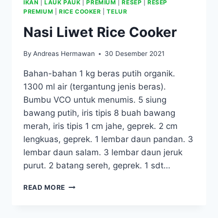
IKAN
|
LAUK PAUK
|
PREMIUM
|
RESEP
|
RESEP
PREMIUM
|
RICE COOKER
|
TELUR
Nasi Liwet Rice Cooker
By
Andreas Hermawan
30 Desember 2021
Bahan-bahan 1 kg beras putih organik.
1300 ml air (tergantung jenis beras).
Bumbu VCO untuk menumis. 5 siung
bawang putih, iris tipis 8 buah bawang
merah, iris tipis 1 cm jahe, geprek. 2 cm
lengkuas, geprek. 1 lembar daun pandan. 3
lembar daun salam. 3 lembar daun jeruk
purut. 2 batang sereh, geprek. 1 sdt…
NASI
READ MORE
LIWET
RICE
COOKER