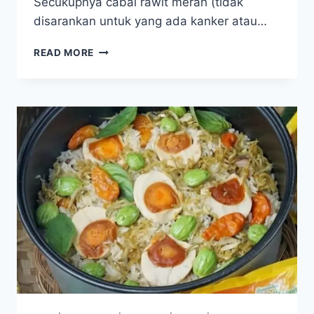
Secukupnya cabai rawit merah (tidak
disarankan untuk yang ada kanker atau…
MI
READ MORE
TEK
TEK