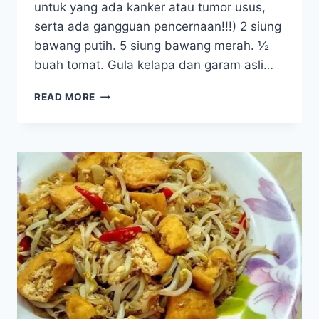
untuk yang ada kanker atau tumor usus,
serta ada gangguan pencernaan!!!) 2 siung
bawang putih. 5 siung bawang merah. ½
buah tomat. Gula kelapa dan garam asli…
TUMIS
READ MORE
TAUGE
TELUR
PUYUH