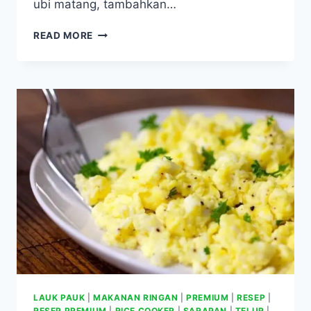
ubi matang, tambahkan…
KOLAK
READ MORE
UBI
DAN
PISANG
LAUK PAUK
|
MAKANAN RINGAN
|
PREMIUM
|
RESEP
|
RESEP PREMIUM
|
RICE COOKER
|
SARAPAN
|
TELUR
|