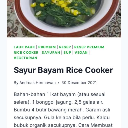
LAUK PAUK
|
PREMIUM
|
RESEP
|
RESEP PREMIUM
|
RICE COOKER
|
SAYURAN
|
SUP
|
VEGAN
|
VEGETARIAN
Sayur Bayam Rice Cooker
By
Andreas Hermawan
30 Desember 2021
Bahan-bahan 1 ikat bayam (atau sesuai
selera). 1 bonggol jagung. 2,5 gelas air.
Bumbu 4 butir bawang merah. Garam asli
secukupnya. Gula kelapa bila perlu. Kaldu
bubuk organik secukupnya. Cara Membuat