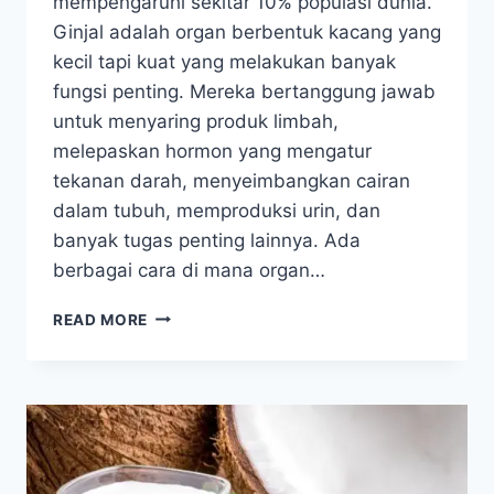
mempengaruhi sekitar 10% populasi dunia.
Ginjal adalah organ berbentuk kacang yang
kecil tapi kuat yang melakukan banyak
fungsi penting. Mereka bertanggung jawab
untuk menyaring produk limbah,
melepaskan hormon yang mengatur
tekanan darah, menyeimbangkan cairan
dalam tubuh, memproduksi urin, dan
banyak tugas penting lainnya. Ada
berbagai cara di mana organ…
20
READ MORE
MAKANAN
YANG
BAIK
UNTUK
PENDERITA
PENYAKIT
GINJAL