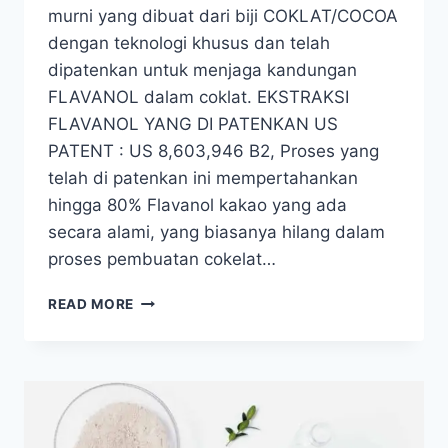
murni yang dibuat dari biji COKLAT/COCOA
dengan teknologi khusus dan telah
dipatenkan untuk menjaga kandungan
FLAVANOL dalam coklat. EKSTRAKSI
FLAVANOL YANG DI PATENKAN US
PATENT : US 8,603,946 B2, Proses yang
telah di patenkan ini mempertahankan
hingga 80% Flavanol kakao yang ada
secara alami, yang biasanya hilang dalam
proses pembuatan cokelat…
COCOA
READ MORE
FLVNOL
–
COKELAT
BUBUK
ORGANIK
DENGAN
FLAVANOL