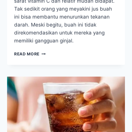
sarat vitamin C dan relatif mudah didapat.
Tak sedikit orang yang meyakini jus buah
ini bisa membantu menurunkan tekanan
darah. Meski begitu, buah ini tidak
direkomendasikan untuk mereka yang
memiliki gangguan ginjal.
JUS
READ MORE
BELIMBING
BERBAHAYA
BAGI
PENDERITA
GINJAL?