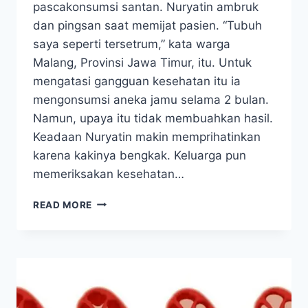
pascakonsumsi santan. Nuryatin ambruk
dan pingsan saat memijat pasien. “Tubuh
saya seperti tersetrum,” kata warga
Malang, Provinsi Jawa Timur, itu. Untuk
mengatasi gangguan kesehatan itu ia
mengonsumsi aneka jamu selama 2 bulan.
Namun, upaya itu tidak membuahkan hasil.
Keadaan Nuryatin makin memprihatinkan
karena kakinya bengkak. Keluarga pun
memeriksakan kesehatan…
GINJAL
READ MORE
KEMBALI
SEHAT
BERKAT
RUTIN
MINUM
SANTAN
MENTAH