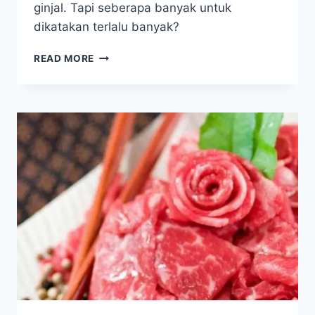
ginjal. Tapi seberapa banyak untuk
dikatakan terlalu banyak?
CUKUP
READ MORE
2
KALENG
TIAP
HARI
MINUMAN
BERSODA
SUDAH
BISA
MERUSAK
GINJAL