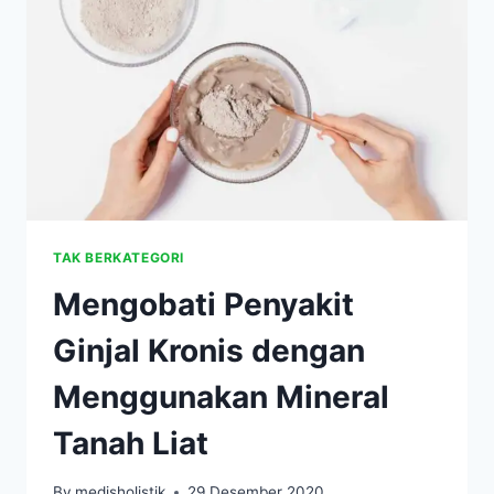
80%
UNTUK
TERAPI
PENGOBATAN
TAK BERKATEGORI
Mengobati Penyakit
Ginjal Kronis dengan
Menggunakan Mineral
Tanah Liat
By
medisholistik
29 Desember 2020