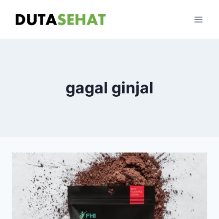
Skip
to
content
gagal ginjal