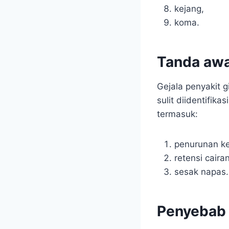
kejang,
koma.
Tanda awal
Gejala penyakit g
sulit diidentifik
termasuk:
penurunan ke
retensi cair
sesak napas.
Penyebab 