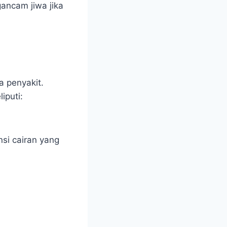
gancam jiwa jika
a penyakit.
iputi:
si cairan yang