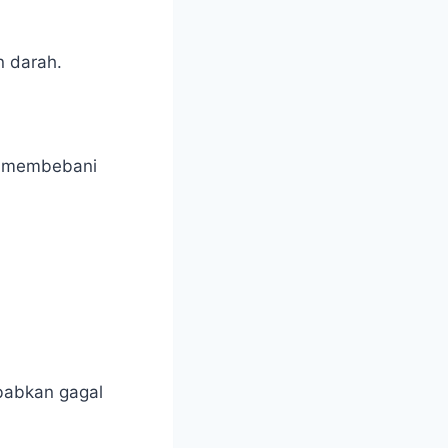
n darah.
n membebani
babkan gagal