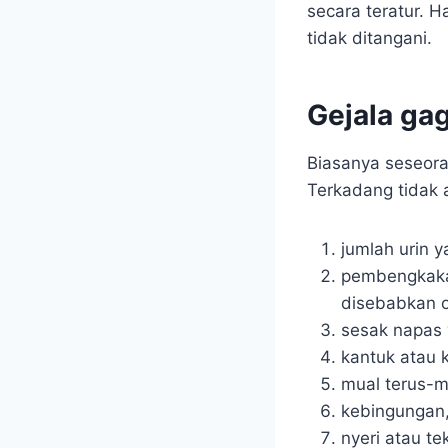
secara teratur. 
tidak ditangani.
Gejala gag
Biasanya seseora
Terkadang tidak a
jumlah urin 
pembengkakan
disebabkan o
sesak napas y
kantuk atau 
mual terus-m
kebingungan
nyeri atau t