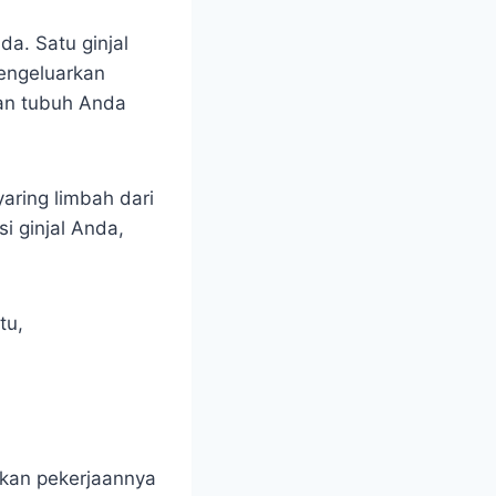
a. Satu ginjal
mengeluarkan
ian tubuh Anda
aring limbah dari
 ginjal Anda,
tu,
ukan pekerjaannya