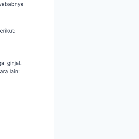
nyebabnya
erikut:
l ginjal.
ra lain: