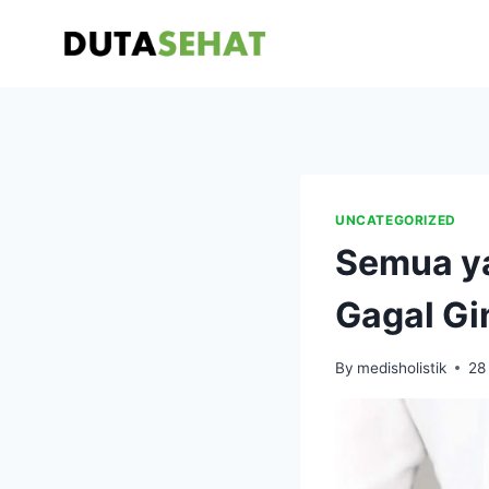
Skip
to
content
UNCATEGORIZED
Semua ya
Gagal Gi
By
medisholistik
28