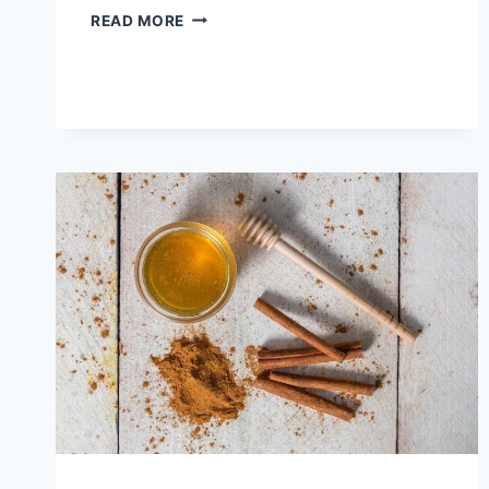
CARA
READ MORE
MENCEGAH
DAN
MENYEMBUHKAN
DBD
SECARA
ALAMI