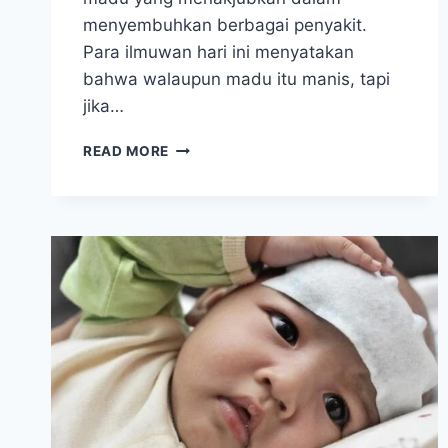
menyembuhkan berbagai penyakit.
Para ilmuwan hari ini menyatakan
bahwa walaupun madu itu manis, tapi
jika…
GABUNGAN
READ MORE
KAYU
MANIS
DAN
MADU
ATASI
PENYAKIT
DARI
FLU
SAMPAI
KANKER