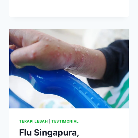
GULMA
TAPI
ENAK
DIMAKAN
DAN
KAYA
NUTRISI
TERAPI LEBAH
|
TESTIMONIAL
Flu Singapura,