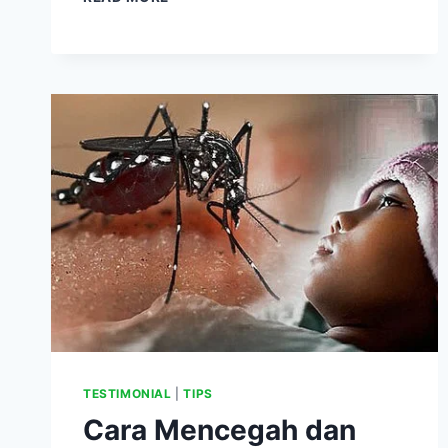
ANAK
MENINGGAL
KARENA
GAGAL
GINJAL
AKUT,
BEGINI
TIPS
CEPAT
TURUNKAN
DEMAM
ANAK
TANPA
PAKAI
SIRUP
PENURUN
PANAS
TESTIMONIAL
|
TIPS
Cara Mencegah dan