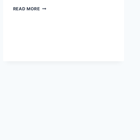
TIPS
READ MORE
PEMAKAIAN
VCO
UNTUK
DEMAM
AKIBAT
VIRUS
&
BAKTERI