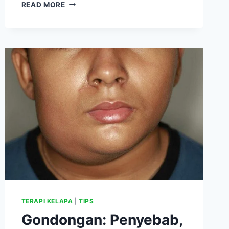
15
READ MORE
MANFAAT
KESEHATAN
SINGKONG
SEBAGAI
ALTERNATIF
NASI,
COCOK
UNTUK
DIET,
TENSI
TINGGI,
DEMAM,
DIABETES
DAN
KANKER
TERAPI KELAPA
|
TIPS
Gondongan: Penyebab,