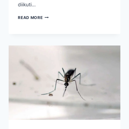
diikuti…
FLU
READ MORE
SINGAPURA,
MENGANCAM
NYAWA
ANAK
JIKA
DIANGGAP
SEPELE