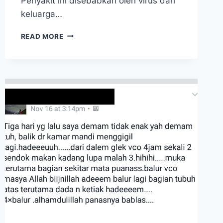
Penyakit ini disebabkan oleh virus dari
keluarga…
GONDONGAN:
READ MORE
PENYEBAB,
GEJALA
&
PENGOBATANNYA