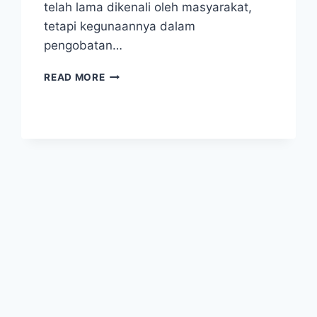
telah lama dikenali oleh masyarakat,
tetapi kegunaannya dalam
pengobatan…
PENGOBATAN
READ MORE
DEMAM
CHIKUNGUNYA
DENGAN
AIR
KELAPA