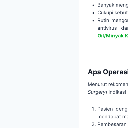
Banyak meng
Cukupi kebut
Rutin mengo
antivirus d
Oil/Minyak 
Apa Operas
Menurut rekome
Surgery
) indikas
Pasien denga
mendapat ma
Pembesaran 