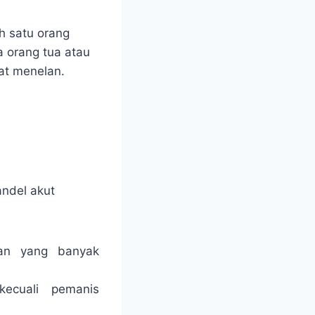
h satu orang
a orang tua atau
at menelan.
andel akut
nan yang banyak
ecuali pemanis