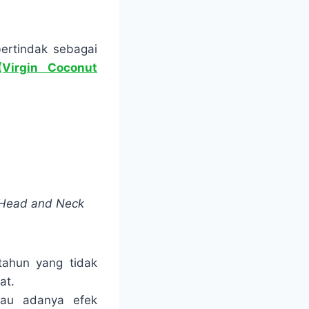
ertindak sebagai
Virgin Coconut
-Head and Neck
 tahun yang tidak
at.
atau adanya efek