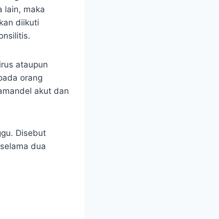
a lain, maka
an diikuti
silitis.
irus ataupun
 pada orang
 amandel akut dan
ggu. Disebut
i selama dua