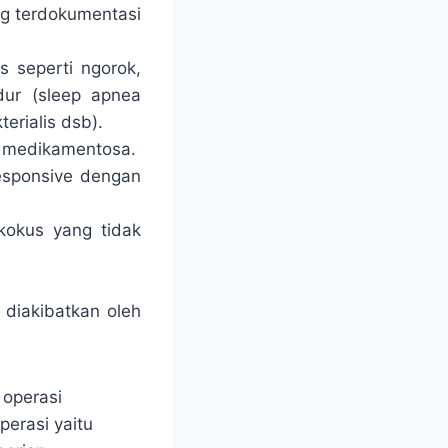
ng terdokumentasi
 seperti ngorok,
dur (sleep apnea
erialis dsb).
n medikamentosa.
responsive dengan
okokus yang tidak
g diakibatkan oleh
 operasi
perasi yaitu