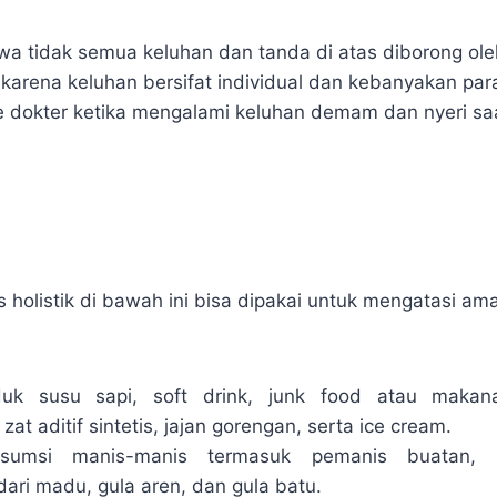
hwa tidak semua keluhan dan tanda di atas diborong ole
i karena keluhan bersifat individual dan kebanyakan par
e dokter ketika mengalami keluhan demam dan nyeri sa
n
 holistik di bawah ini bisa dipakai untuk mengatasi am
duk susu sapi, soft drink, junk food atau maka
t aditif sintetis, jajan gorengan, serta ice cream.
nsumsi manis-manis termasuk pemanis buatan, k
dari madu, gula aren, dan gula batu.