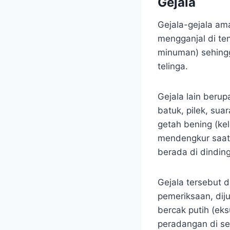
Gejala
Gejala-gejala ama
mengganjal di te
minuman) sehingg
telinga.
Gejala lain berup
batuk, pilek, sua
getah bening (kele
mendengkur saat t
berada di dindin
Gejala tersebut d
pemeriksaan, dij
bercak putih (ek
peradangan di sek