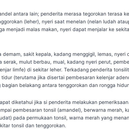
ndel antara lain; penderita merasa tegorokan terasa ke
nggorokan (leher), nyeri saat menelan (nelan ludah at
a menjadi malas makan, nyeri dapat menjalar ke sekita
a demam, sakit kepala, kadang menggigil, lemas, nyeri o
ra serak, mulut berbau, mual, kadang nyeri perut, pemb
njar limfe) di sekitar leher. Terkadang penderita tonsilit
idur (terutama jika disertai pembesaran kelenjar adeno
g bagian belakang antara tenggorokan dan rongga hidun
apat diketahui jika si penderita melakukan pemeriksaan
umpai pembesaran tonsil (amandel), berwarna merah, k
sudat) pada permukaan tonsil, warna merah yang mena
itar tonsil dan tenggorokan.