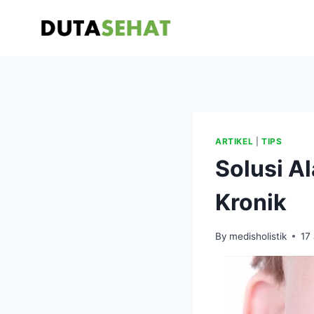
Skip
to
content
ARTIKEL
|
TIPS
Solusi A
Kronik
By
medisholistik
17