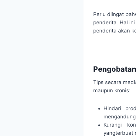
Perlu diingat ba
penderita. Hal in
penderita akan k
.
Pengobata
Tips secara medis
maupun kronis:
Hindari pro
mengandung za
Kurangi ko
yangterbuat 