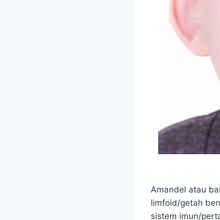
Amandel atau bah
limfoid/getah be
sistem imun/pert