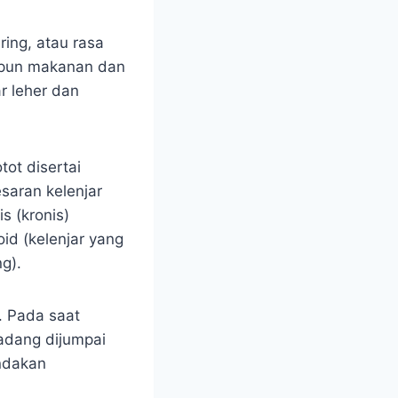
ring, atau rasa
aupun makanan dan
r leher dan
tot disertai
esaran kelenjar
is (kronis)
id (kelenjar yang
g).
. Pada saat
adang dijumpai
ndakan