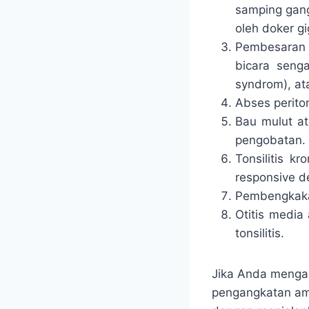
samping gang
oleh doker gi
Pembesaran 
bicara seng
syndrom), ata
Abses perito
Bau mulut at
pengobatan.
Tonsilitis k
responsive d
Pembengkakan
Otitis media
tonsilitis.
Jika Anda mengal
pengangkatan aman