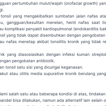
guan pertumbuhan mulut/wajah (orofacial growth) ya
gi.
tonsil yang mengakibatkan sumbatan jalan nafas atas
au, gangguan/kesulitan menelan, henti nafas saat ti
u komplikasi penyakit kardiopulmonal (endokarditis bakt
nsil yang tidak dapat disembuhkan dengan pengobata
au nafas menetap akibat tonsilitis kronik yang tidak 
ronik yang diasosiasikan dengan infeksi kuman strept
engan pengobatan antibiotik.
 tonsil satu sisi yang dicurigai keganasan.
 akut atau otitis media supurative kronik berulang yan
ami salah satu atau beberapa kondisi di atas, tindakan
del bisa dilakukan, namun ada alternatif lain selain o