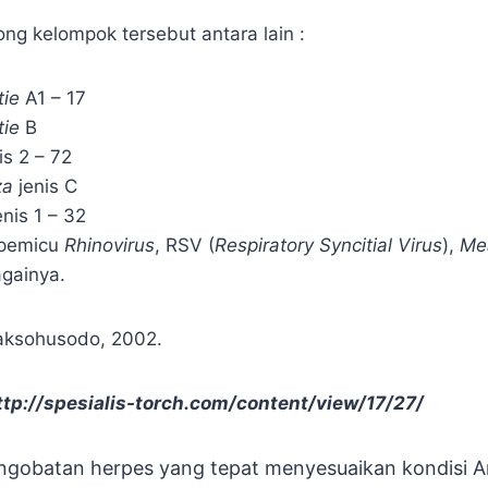
ong kelompok tersebut antara lain :
ie
A1 – 17
tie
B
is 2 – 72
za
jenis C
nis 1 – 32
s pemicu
Rhinovirus
, RSV (
Respiratory Syncitial Virus
),
Me
againya.
aksohusodo, 2002.
http://spesialis-torch.com/content/view/17/27/
ngobatan herpes yang tepat menyesuaikan kondisi A