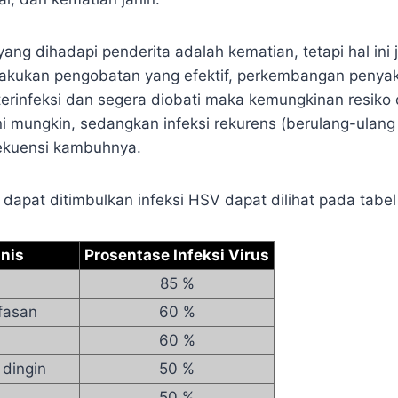
 yang dihadapi penderita adalah kematian, tetapi hal ini j
akukan pengobatan yang efektif, perkembangan penya
 terinfeksi dan segera diobati maka kemungkinan resiko
ni mungkin, sedangkan infeksi rekurens (berulang-ulan
rekuensi kambuhnya.
g dapat ditimbulkan infeksi HSV dapat dilihat pada tabel
inis
Prosentase Infeksi Virus
85 %
fasan
60 %
60 %
 dingin
50 %
50 %