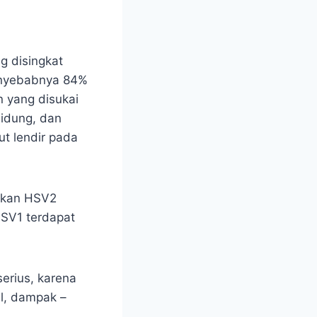
g disingkat
Penyebabnya 84%
 yang disukai
hidung, dan
ut lendir pada
ngkan HSV2
HSV1 terdapat
serius, karena
l, dampak –