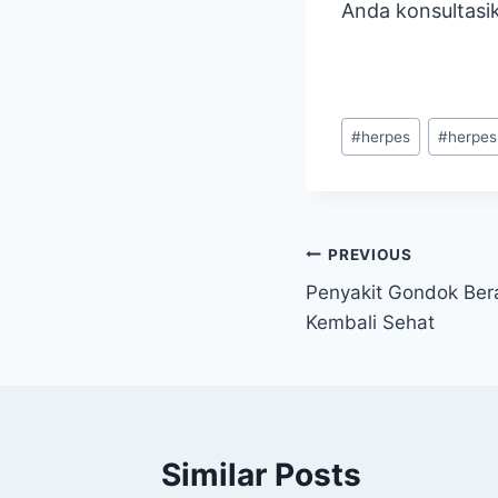
Anda konsultas
Post
#
herpes
#
herpes
Tags:
Navigasi
PREVIOUS
Penyakit Gondok Ber
pos
Kembali Sehat
Similar Posts