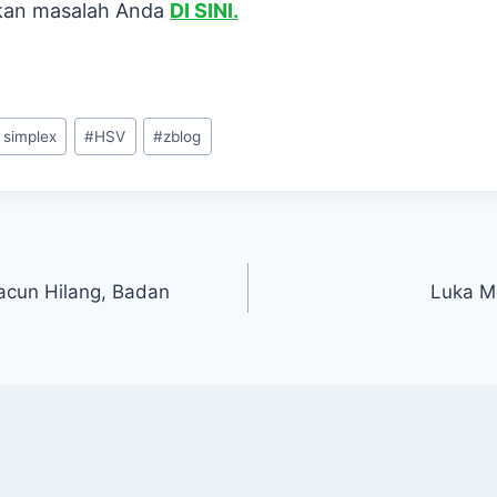
ikan masalah Anda
DI SINI.
 simplex
#
HSV
#
zblog
acun Hilang, Badan
Luka M