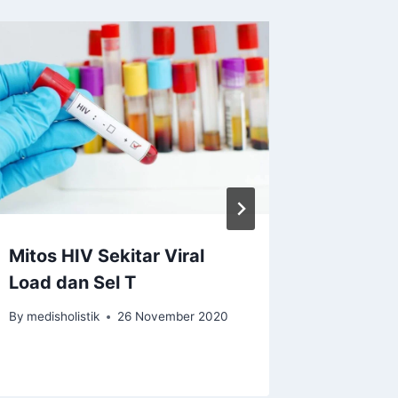
Mitos HIV Sekitar Viral
Epileps
Load dan Sel T
Anakku
Obat K
By
medisholistik
26 November 2020
By
medishol