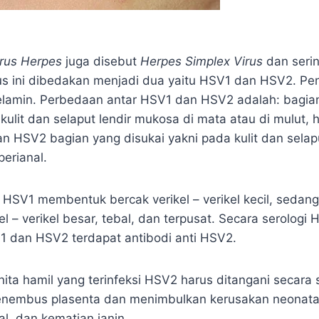
irus Herpes
juga disebut
Herpes Simplex Virus
dan serin
rus ini dibedakan menjadi dua yaitu HSV1 dan HSV2. 
elamin. Perbedaan antar HSV1 dan HSV2 adalah: bagian
ulit dan selaput lendir mukosa di mata atau di mulut, 
an HSV2 bagian yang disukai yakni pada kulit dan selap
perianal.
t HSV1 membentuk bercak verikel – verikel kecil, seda
 – verikel besar, tebal, dan terpusat. Secara serologi 
V1 dan HSV2 terdapat antibodi anti HSV2.
ita hamil yang terinfeksi HSV2 harus ditangani secara 
menembus plasenta dan menimbulkan kerusakan neonata
l, dan kematian janin.