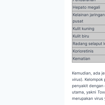
Hepato megali
Kelainan jaringan
pusat
Kulit kuning
Kulit biru
Radang selaput l
Korioretinis
Kematian
Kemudian, ada je
virus
). Kelompok
penyakit dengan 
utama, yakni
Tox
merupakan virus 