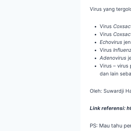
Virus yang tergol
Virus
Coxsact
Virus
Coxsac
Echovirus
jen
Virus
Influen
Adenovirus
je
Virus – viru
dan lain seb
Oleh: Suwardji H
Link referensi: 
PS: Mau tahu pe