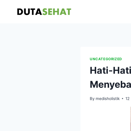
Skip
to
content
UNCATEGORIZED
Hati-Hat
Menyeba
By
medisholistik
12