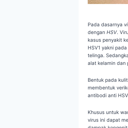
Pada dasarnya
v
dengan
HSV
. Vi
kasus penyakit k
HSV1 yakni pada k
telinga. Sedangk
alat kelamin dan 
Bentuk pada kuli
membentuk verikel
antibodi anti HS
Khusus untuk wan
virus ini dapat 
dampak kongenita