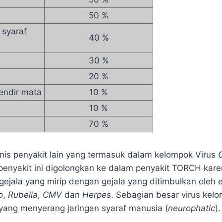
50 %
 syaraf
40 %
30 %
20 %
endir mata
10 %
10 %
70 %
nis penyakit lain yang termasuk dalam kelompok Virus
 penyakit ini digolongkan ke dalam penyakit TORCH ka
gejala yang mirip dengan gejala yang ditimbulkan ole
o
,
Rubella
,
CMV
dan
Herpes
. Sebagian besar virus kel
yang menyerang jaringan syaraf manusia (
neurophatic
).