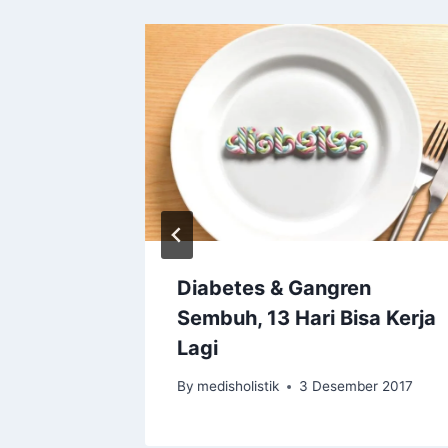
Diabetes & Gangren
supan
Sembuh, 13 Hari Bisa Kerja
Lagi
i 2021
By
medisholistik
3 Desember 2017