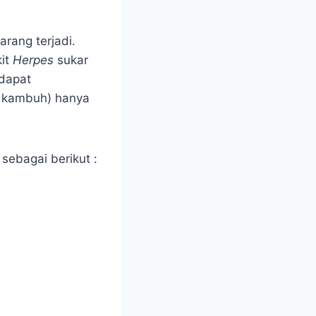
arang terjadi.
kit
Herpes
sukar
 dapat
g kambuh) hanya
 sebagai berikut :