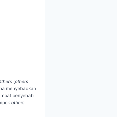
Others
(
others
rena menyebabkan
h empat penyebab
ompok
others