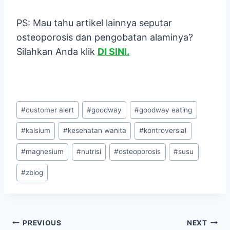
PS: Mau tahu artikel lainnya seputar
osteoporosis dan pengobatan alaminya?
Silahkan Anda klik
DI SINI.
Post
#
customer alert
#
goodway
#
goodway eating
Tags:
#
kalsium
#
kesehatan wanita
#
kontroversial
#
magnesium
#
nutrisi
#
osteoporosis
#
susu
#
zblog
Navigasi
PREVIOUS
NEXT