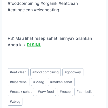
#foodcombining #organik #eatclean
#eatingclean #cleaneating
PS: Mau lihat resep sehat lainnya? Silahkan
Anda klik
DI SINI.
Post
#
eat clean
#
food combining
#
goodway
Tags:
#
hipertensi
#
Maag
#
makan sehat
#
masak sehat
#
raw food
#
resep
#
sembelit
#
zblog