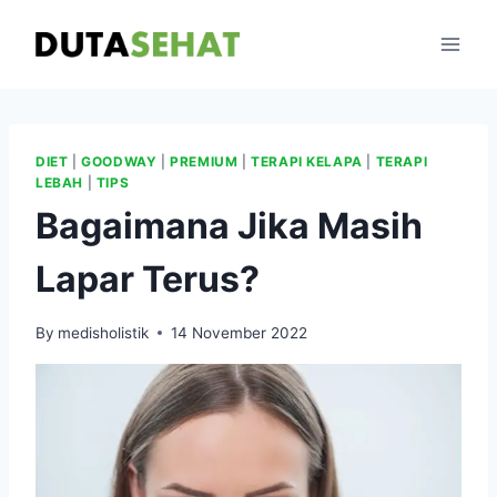
Skip
to
content
DIET
|
GOODWAY
|
PREMIUM
|
TERAPI KELAPA
|
TERAPI
LEBAH
|
TIPS
Bagaimana Jika Masih
Lapar Terus?
By
medisholistik
14 November 2022