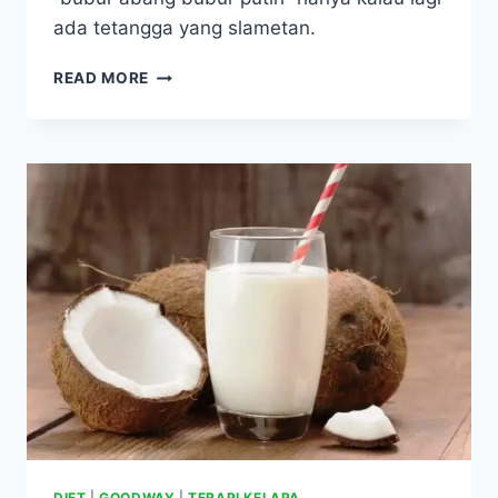
ada tetangga yang slametan.
ES
READ MORE
TAPE
UNTUK
OBATI
MAAG,
HIPERTENSI,
KOLESTEROL
TINGGI,
DAN
SEMBELIT
DIET
|
GOODWAY
|
TERAPI KELAPA