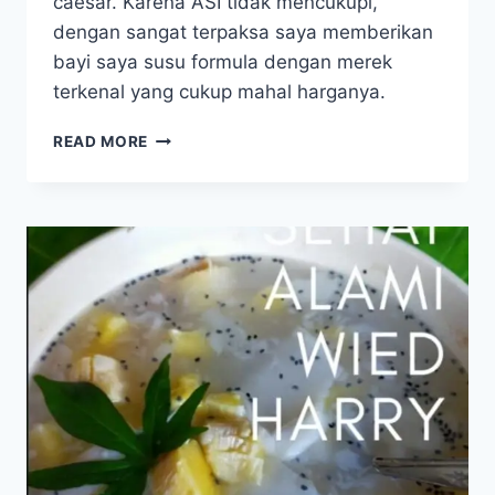
caesar. Karena ASI tidak mencukupi,
dengan sangat terpaksa saya memberikan
bayi saya susu formula dengan merek
terkenal yang cukup mahal harganya.
DAYA
READ MORE
TAHAN
TUBUH
ANAK
KUAT
&
BEBAS
ALERGI