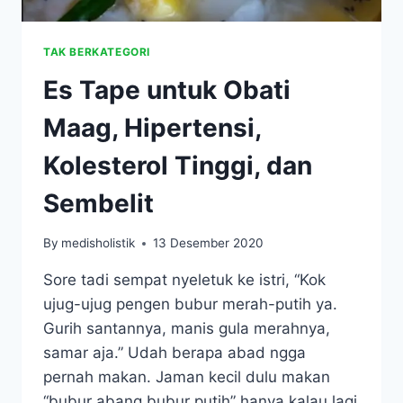
TAK BERKATEGORI
Es Tape untuk Obati
Maag, Hipertensi,
Kolesterol Tinggi, dan
Sembelit
By
medisholistik
13 Desember 2020
Sore tadi sempat nyeletuk ke istri, “Kok
ujug-ujug pengen bubur merah-putih ya.
Gurih santannya, manis gula merahnya,
samar aja.” Udah berapa abad ngga
pernah makan. Jaman kecil dulu makan
“bubur abang bubur putih” hanya kalau lagi