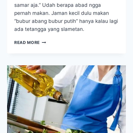
samar aja.” Udah berapa abad ngga
pernah makan. Jaman kecil dulu makan
“bubur abang bubur putih” hanya kalau lagi
ada tetangga yang slametan.
ES
READ MORE
TAPE
UNTUK
OBATI
MAAG,
HIPERTENSI,
KOLESTEROL
TINGGI,
DAN
SEMBELIT