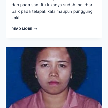
dan pada saat itu lukanya sudah melebar
baik pada telapak kaki maupun punggung
kaki.
DIABETES
READ MORE
BASAH:
TERIMA
KASIH
SAYA
TIDAK
PERLU
DIAMPUTASI