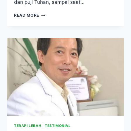
dan puji Tuhan, sampai saat…
STAMINA
READ MORE
TETAP
PRIMA
DAN
TIDAK
KENAL
CAPEK
TERAPI LEBAH
|
TESTIMONIAL