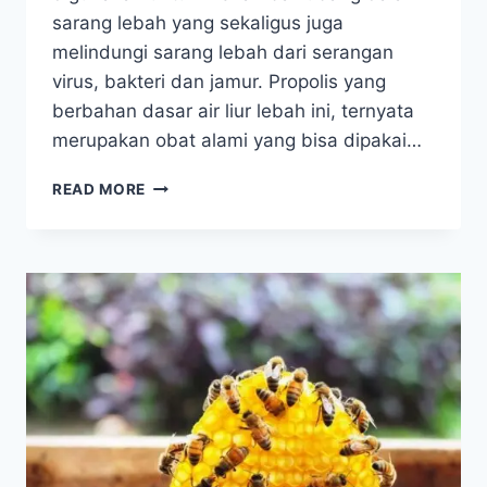
sarang lebah yang sekaligus juga
melindungi sarang lebah dari serangan
virus, bakteri dan jamur. Propolis yang
berbahan dasar air liur lebah ini, ternyata
merupakan obat alami yang bisa dipakai…
AIR
READ MORE
LIUR
LEBAH,
OBAT
AJAIB
TAKLUKKAN
1001
PENYAKIT