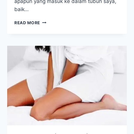
apapun yang masuk ke dalam tubuh saya,
baik…
MAKIN
READ MORE
YAKIN
KARENA
AMAN
DAN
BERMANFAAT
UNTUK
KELUARGA
&
PASIEN
ANAK