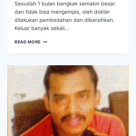
Sesudah 1 bulan bengkak semakin besar
dan tidak bisa mengempis, oleh dokter
dilakukan pembedahan dan dibersihkan.
Keluar banyak sekali…
DIABETES:
READ MORE
AJAIB,
OTOT
KAKI
SAYA
BISA
TUMBUH
LAGI!