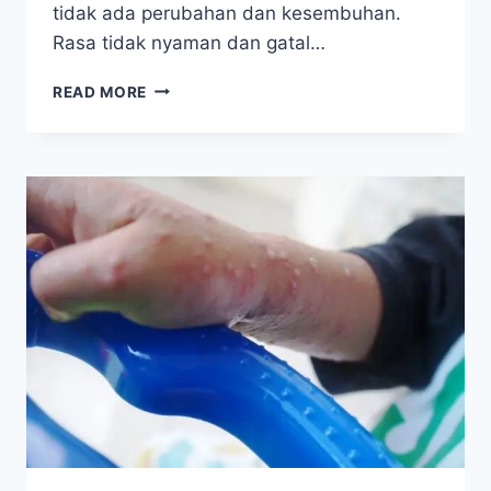
tidak ada perubahan dan kesembuhan.
Rasa tidak nyaman dan gatal…
KEPUTIHAN/FLUOR
READ MORE
ALBUS:
9
TAHUN
MENDERITA,
HAMPIR
PUTUS
ASA