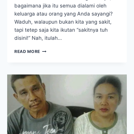
bagaimana jika itu semua dialami oleh
keluarga atau orang yang Anda sayangi?
Waduh, walaupun bukan kita yang sakit,
tapi tetep saja kita ikutan “sakitnya tuh
disini!” Nah, itulah…
BAGAIMANA
READ MORE
SEMBUH
DARI
KOMPLIKASI
TIFUS,
DEMAM
BERDARAH,
RADANG
USUS
BUNTU,
LIMPA,
DAN
LAMBUNG
SECARA