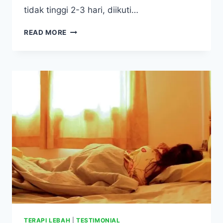
tidak tinggi 2-3 hari, diikuti…
FLU
READ MORE
SINGAPURA,
MENGANCAM
NYAWA
ANAK
JIKA
DIANGGAP
SEPELE
TERAPI LEBAH
|
TESTIMONIAL