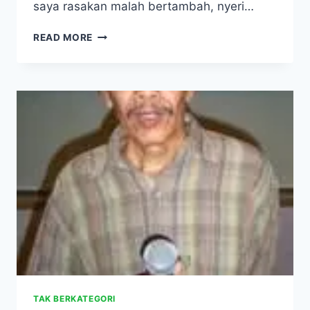
saya rasakan malah bertambah, nyeri…
ATASI
READ MORE
ASAM
URAT,
DIABETES,
DAN
KOLESTEROL
SECARA
ALAMI
TAK BERKATEGORI