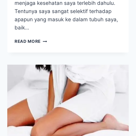
menjaga kesehatan saya terlebih dahulu.
Tentunya saya sangat selektif terhadap
apapun yang masuk ke dalam tubuh saya,
baik…
MAKIN
READ MORE
YAKIN
KARENA
AMAN
DAN
BERMANFAAT
UNTUK
KELUARGA
&
PASIEN
ANAK