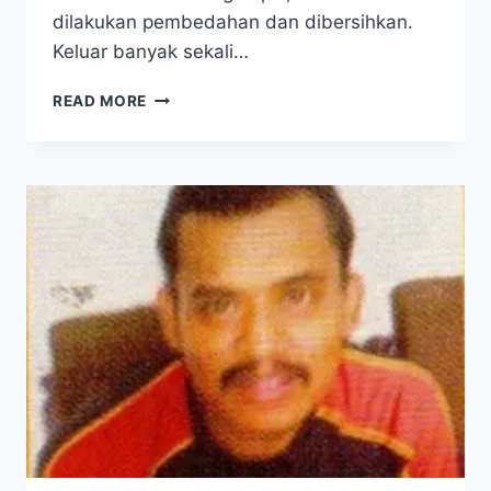
dilakukan pembedahan dan dibersihkan.
Keluar banyak sekali…
DIABETES:
READ MORE
AJAIB,
OTOT
KAKI
SAYA
BISA
TUMBUH
LAGI!