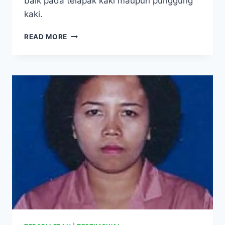
baik pada telapak kaki maupun punggung
kaki.
DIABETES
READ MORE
BASAH:
TERIMA
KASIH
SAYA
TIDAK
PERLU
DIAMPUTASI