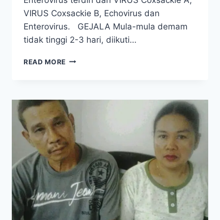
VIRUS Coxsackie B, Echovirus dan
Enterovirus. GEJALA Mula-mula demam
tidak tinggi 2-3 hari, diikuti…
FLU
READ MORE
SINGAPURA,
MENGANCAM
NYAWA
ANAK
JIKA
DIANGGAP
SEPELE