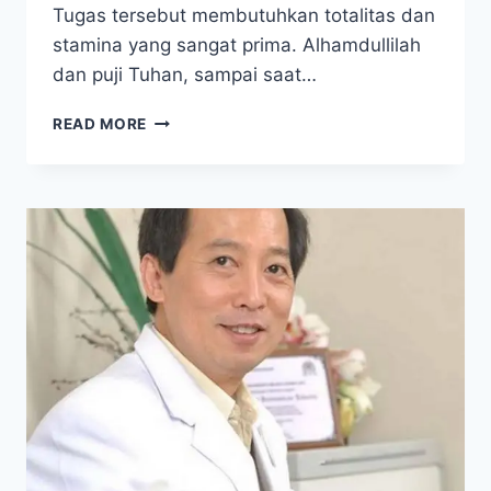
Tugas tersebut membutuhkan totalitas dan
stamina yang sangat prima. Alhamdullilah
dan puji Tuhan, sampai saat…
STAMINA
READ MORE
TETAP
PRIMA
DAN
TIDAK
KENAL
CAPEK