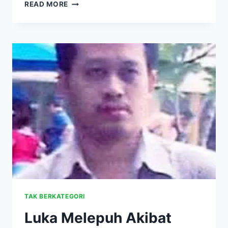
JANTUNG
READ MORE
BOCOR:
HATI-
HATI
JIKA
RITME
JANTUNG
BERBEDA
DARI
BIASANYA
TAK BERKATEGORI
Luka Melepuh Akibat