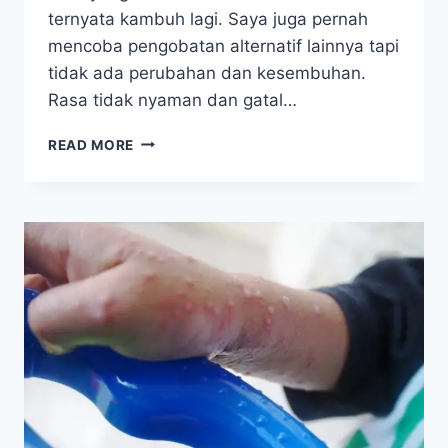
ternyata kambuh lagi. Saya juga pernah
mencoba pengobatan alternatif lainnya tapi
tidak ada perubahan dan kesembuhan.
Rasa tidak nyaman dan gatal…
KEPUTIHAN/FLUOR
READ MORE
ALBUS:
9
TAHUN
MENDERITA,
HAMPIR
PUTUS
ASA