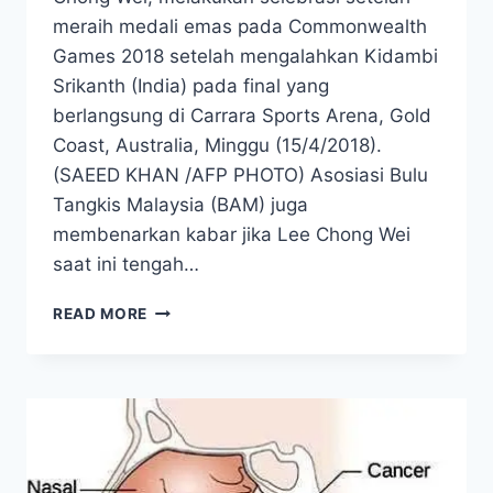
meraih medali emas pada Commonwealth
Games 2018 setelah mengalahkan Kidambi
Srikanth (India) pada final yang
berlangsung di Carrara Sports Arena, Gold
Coast, Australia, Minggu (15/4/2018).
(SAEED KHAN /AFP PHOTO) Asosiasi Bulu
Tangkis Malaysia (BAM) juga
membenarkan kabar jika Lee Chong Wei
saat ini tengah…
MENGENAL
READ MORE
NASOFARING,
KANKER
HIDUNG
YANG
SEDANG
DIDERITA
LEE