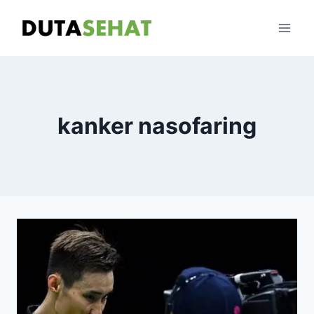
Skip
to
content
kanker nasofaring