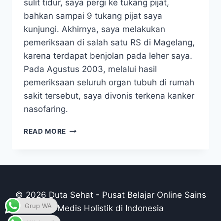
sulit tidur, saya pergi ke tukang pijat,
bahkan sampai 9 tukang pijat saya
kunjungi. Akhirnya, saya melakukan
pemeriksaan di salah satu RS di Magelang,
karena terdapat benjolan pada leher saya.
Pada Agustus 2003, melalui hasil
pemeriksaan seluruh organ tubuh di rumah
sakit tersebut, saya divonis terkena kanker
nasofaring.
DENGAN
READ MORE
TERAPI
INI
KANKER
NASOFARING
LEBIH
CEPAT
© 2026 Duta Sehat - Pusat Belajar Online Sains
SEMBUH
Grup WA
Medis Holistik di Indonesia
TANPA