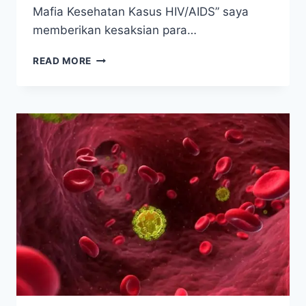
Mafia Kesehatan Kasus HIV/AIDS” saya
memberikan kesaksian para…
KESAKSIAN
READ MORE
DARI
“AIDS
SURVIVOR”
TANPA
ARV