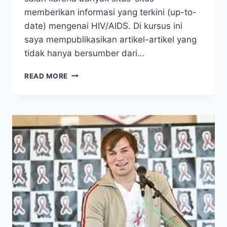
memberikan informasi yang terkini (up-to-
date) mengenai HIV/AIDS. Di kursus ini
saya mempublikasikan artikel-artikel yang
tidak hanya bersumber dari…
BENARKAH
READ MORE
INFORMASI
DARI
AIDS
DENIALIST
TIDAK
UP-
TO-
DATE?