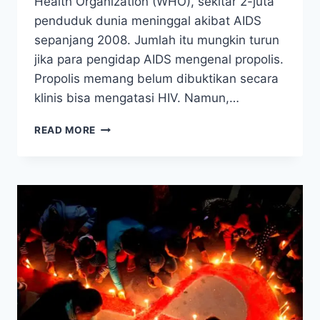
Health Organization (WHO), sekitar 2-juta
penduduk dunia meninggal akibat AIDS
sepanjang 2008. Jumlah itu mungkin turun
jika para pengidap AIDS mengenal propolis.
Propolis memang belum dibuktikan secara
klinis bisa mengatasi HIV. Namun,…
BUKTI
READ MORE
KHASIAT
PROPOLIS
DARI
LAB