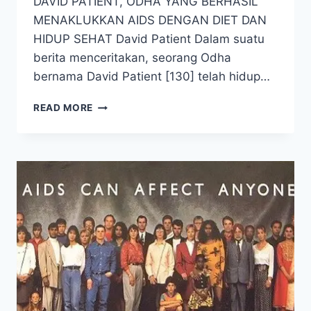
DAVID PATIENT, ODHA YANG BERHASIL
MENAKLUKKAN AIDS DENGAN DIET DAN
HIDUP SEHAT David Patient Dalam suatu
berita menceritakan, seorang Odha
bernama David Patient [130] telah hidup…
HATI-
READ MORE
HATI!
ARV
BUKANLAH
TERAPI
YANG
MENINGKATKAN
KUALITAS
HIDUP