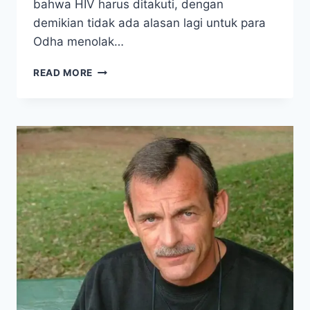
bahwa HIV harus ditakuti, dengan
demikian tidak ada alasan lagi untuk para
Odha menolak…
CHRISTINE
READ MORE
MAGGIORE
PENYANGKAL
AIDS,
MENINGGAL
KARENA
HIV
ATAU
PNEUMONIA?