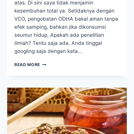
atas. Di sini saya tidak menjamin
kesembuhan total ya. Setidaknya dengan
VCO, pengobatan ODHA bakal aman tanpa
efek samping, bahkan jika dikonsumsi
seumur hidup. Apakah ada penelitian
ilmiah? Tentu saja ada. Anda tinggal
googling saja dengan kata…
TIPS
READ MORE
GANTI
OBAT
ARV
SUPAYA
SEMBUH
TANPA
EFEK
SAMPING