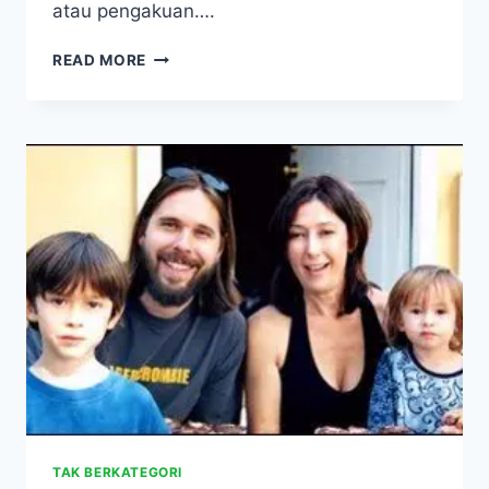
atau pengakuan….
JANGAN
READ MORE
STOP
ARV
KARENA
VIRUSNYA
“NGUMPET”
TAK BERKATEGORI