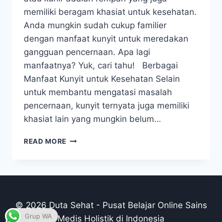
memiliki beragam khasiat untuk kesehatan.
Anda mungkin sudah cukup familier
dengan manfaat kunyit untuk meredakan
gangguan pencernaan. Apa lagi
manfaatnya? Yuk, cari tahu! Berbagai
Manfaat Kunyit untuk Kesehatan Selain
untuk membantu mengatasi masalah
pencernaan, kunyit ternyata juga memiliki
khasiat lain yang mungkin belum…
BERBAGAI
READ MORE
MANFAAT
MENAKJUBKAN
KUNYIT
UNTUK
KECANTIKAN
DAN
© 2026 Duta Sehat - Pusat Belajar Online Sains
KESEHATAN
Grup WA
Medis Holistik di Indonesia