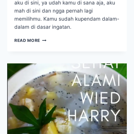
aku di sini, ya udah kamu di sana aja, aku
mah di sini dan ngga pernah lagi
memilihmu. Kamu sudah kupendam dalam-
dalam di dasar ingatan.
ES
READ MORE
MABOK
–
MENU
DIET
ALKALI
PENINGKAT
SISTEM
IMUN