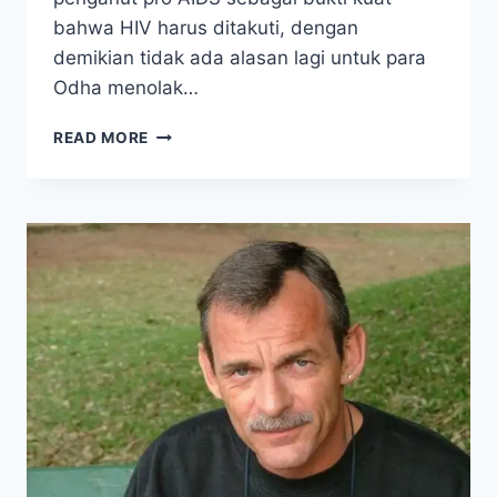
bahwa HIV harus ditakuti, dengan
demikian tidak ada alasan lagi untuk para
Odha menolak…
CHRISTINE
READ MORE
MAGGIORE
PENYANGKAL
AIDS,
MENINGGAL
KARENA
HIV
ATAU
PNEUMONIA?