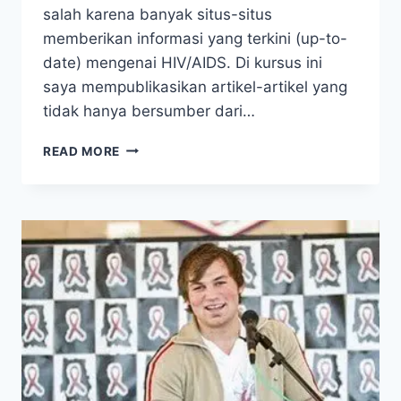
salah karena banyak situs-situs
memberikan informasi yang terkini (up-to-
date) mengenai HIV/AIDS. Di kursus ini
saya mempublikasikan artikel-artikel yang
tidak hanya bersumber dari…
BENARKAH
READ MORE
INFORMASI
DARI
AIDS
DENIALIST
TIDAK
UP-
TO-
DATE?