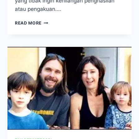
yang tidak ingin kehilangan penghasilan
atau pengakuan….
JANGAN
READ MORE
STOP
ARV
KARENA
VIRUSNYA
“NGUMPET”