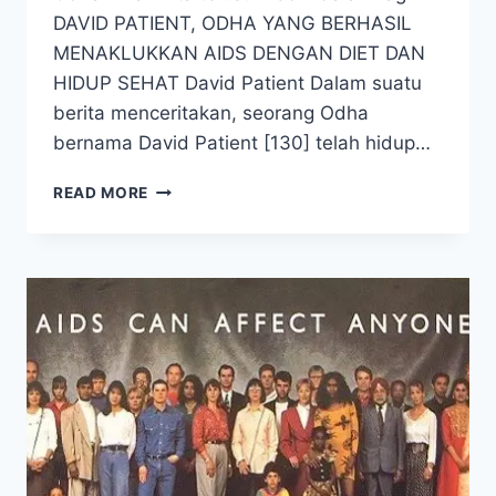
DAVID PATIENT, ODHA YANG BERHASIL
MENAKLUKKAN AIDS DENGAN DIET DAN
HIDUP SEHAT David Patient Dalam suatu
berita menceritakan, seorang Odha
bernama David Patient [130] telah hidup…
HATI-
READ MORE
HATI!
ARV
BUKANLAH
TERAPI
YANG
MENINGKATKAN
KUALITAS
HIDUP