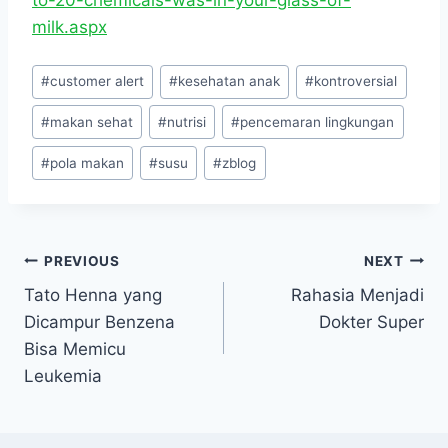
to-20-chemicals-was-in-your-glass-of-
milk.aspx
Post
#
customer alert
#
kesehatan anak
#
kontroversial
Tags:
#
makan sehat
#
nutrisi
#
pencemaran lingkungan
#
pola makan
#
susu
#
zblog
Navigasi
PREVIOUS
NEXT
Tato Henna yang
Rahasia Menjadi
pos
Dicampur Benzena
Dokter Super
Bisa Memicu
Leukemia