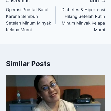
Navigasi
PREVIOUS
NEXT
Operasi Prostat Batal
Diabetes & Hipertensi
pos
Karena Sembuh
Hilang Setelah Rutin
Setelah Minum Minyak
Minum Minyak Kelapa
Kelapa Murni
Murni
Similar Posts