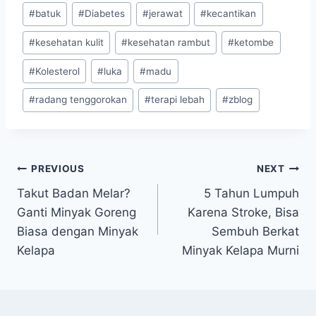
Post
#
batuk
#
Diabetes
#
jerawat
#
kecantikan
Tags:
#
kesehatan kulit
#
kesehatan rambut
#
ketombe
#
Kolesterol
#
luka
#
madu
#
radang tenggorokan
#
terapi lebah
#
zblog
Navigasi
PREVIOUS
NEXT
Takut Badan Melar?
5 Tahun Lumpuh
pos
Ganti Minyak Goreng
Karena Stroke, Bisa
Biasa dengan Minyak
Sembuh Berkat
Kelapa
Minyak Kelapa Murni