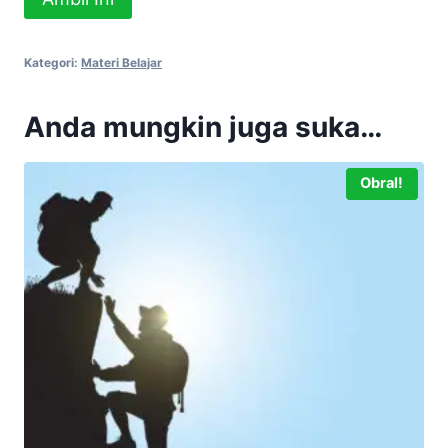
Materi
Belajar
Kategori:
Materi Belajar
"Bagaimana
Sembuh
Anda mungkin juga suka…
Total
Dari
Hipertiroid
Obral!
Tanpa
Efek
Samping"