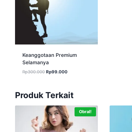
Keanggotaan Premium
Selamanya
Harga
Harga
Rp
300.000
Rp
99.000
aslinya
saat
adalah:
ini
Rp300.000.
adalah:
Produk Terkait
Rp99.000.
Obral!