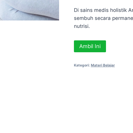
Di sains medis holistik
sembuh secara permanen
nutrisi.
Kuantitas
Ambil Ini
Materi
Belajar
Kategori:
Materi Belajar
"30
Hari
Bebas
Maag
Permanen"