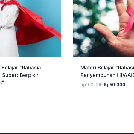
 Belajar “Rahasia
Materi Belajar “Rahas
 Super: Berpikir
Penyembuhan HIV/AI
k”
Harga
Har
Rp
100.000
Rp
50.000
aslinya
saat
adalah:
ini
Rp100.000.
adal
Rp5