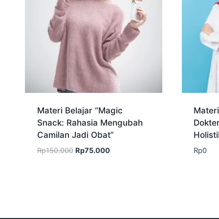
Materi Belajar “Magic
Materi
Snack: Rahasia Mengubah
Dokter
Camilan Jadi Obat”
Holisti
Harga
Harga
Rp
150.000
Rp
75.000
Rp
0
aslinya
saat
adalah:
ini
Rp150.000.
adalah:
Rp75.000.