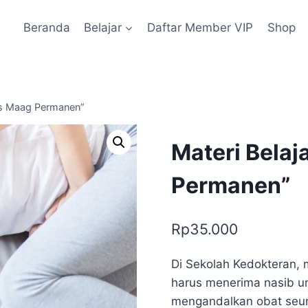
Beranda
Belajar
Daftar Member VIP
Shop
bas Maag Permanen”
Materi Belaj
Permanen”
Rp
35.000
Di Sekolah Kedokteran, 
harus menerima nasib u
mengandalkan obat seum