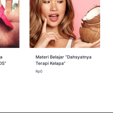
ia
Materi Belajar “Dahsyatnya
DS”
Terapi Kelapa”
ga
Rp
0
ah:
0.000.