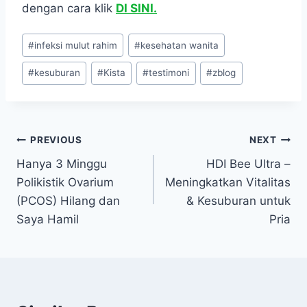
dengan cara klik
DI SINI.
Post
#
infeksi mulut rahim
#
kesehatan wanita
Tags:
#
kesuburan
#
Kista
#
testimoni
#
zblog
Navigasi
PREVIOUS
NEXT
Hanya 3 Minggu
HDI Bee Ultra –
pos
Polikistik Ovarium
Meningkatkan Vitalitas
(PCOS) Hilang dan
& Kesuburan untuk
Saya Hamil
Pria