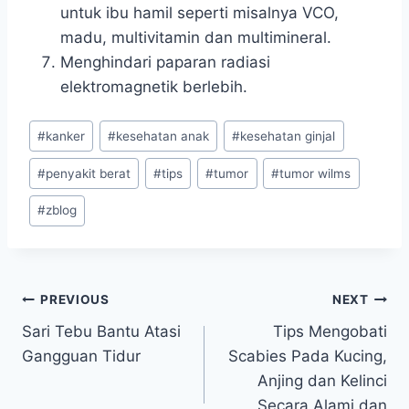
untuk ibu hamil seperti misalnya VCO,
madu, multivitamin dan multimineral.
Menghindari paparan radiasi
elektromagnetik berlebih.
Post
#
kanker
#
kesehatan anak
#
kesehatan ginjal
Tags:
#
penyakit berat
#
tips
#
tumor
#
tumor wilms
#
zblog
Navigasi
PREVIOUS
NEXT
Sari Tebu Bantu Atasi
Tips Mengobati
pos
Gangguan Tidur
Scabies Pada Kucing,
Anjing dan Kelinci
Secara Alami dan