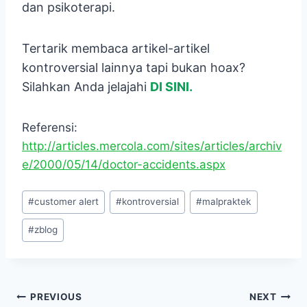
dan psikoterapi.
Tertarik membaca artikel-artikel
kontroversial lainnya tapi bukan hoax?
Silahkan Anda jelajahi
DI SINI.
Referensi:
http://articles.mercola.com/sites/articles/archiv
e/2000/05/14/doctor-accidents.aspx
Post
#
customer alert
#
kontroversial
#
malpraktek
Tags:
#
zblog
Navigasi
PREVIOUS
NEXT